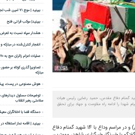
ببینید | موج ۷۱ امین شب تجمعات مردمی
ببینید| موکب قرآنی فتح
هشدار سپاه نسبت به تعرض عل
انفجار کنترل‌شده در مبارکه و
عملیات اعزام زائران حج به ۷۰ درصد رسید
تصاویر| گذری کوتاه بر حضور 
مبارکه
هوش مصنوعی در پست، پیشرا
توضیحات مسئول دیدارهای دف
ز شهادت ثامن الحجج (ع) و در مراسم وداع با 14 شهید گمنام دفاع مقدس، حمید رضایی رئیس هیات
سلامتی رهبر انقلاب
ام شهدا را ادامه راه مقاومت و جهاد برای تحقق
دستگاه قضا با اخلالگران معی
ببینید | اقامه نماز استغاثه در
به گزارش مبارکه نا، در سالروز شهادت ثامن الحجج (ع) و در مراسم وداع با 14 شهید گمنام دفاع
و با خبرنگار خبرگزاری شاهد، مهمترین