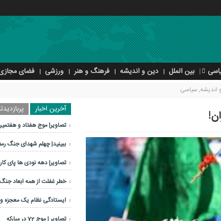
اسی
بین الملل
دین و اندیشه
فرهنگ و هنر
ورزشی
فضای مجازی
 اندیشه
,
سیاسی
آخرین اخبار
پربازدیدتر
ن!
تصاویر| موج هفتاد و هفتمین
ببینید| چهلم شهدای جنگ رم
تصاویر| دهه نودی ها پای کار 
خطر غفلت از همه ابعاد جنگ
ایستادگی نظام یک معجزه 
تصاویر | موج 72 در مبارکه