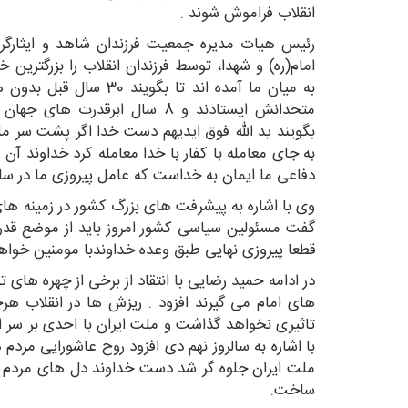
انقلاب فراموش شوند .
رئیس هیات مدیره جمعیت فرزندان شاهد و ایثارگر 
امام(ره) و شهدا، توسط فرزندان انقلاب را بزرگترین
به میان ما آمده اند تا بگ
متحدانش ایستادند و 8 سال ابرقدر
بگویند ید الله فوق ایدیهم دست خدا اگر پشت سر ملت
به جای معامله با کفار با خدا معامله کرد خداوند آن
دفاعی ما ایمان به خداست که عامل پیروزی ما در سا
وی با اشاره به پیشرفت های بزرگ کشور در زمینه های
گفت مسئولین سیاسی کشور امروز باید از موضع قدرت
قطعا پیروزی نهایی طبق وعده خداوندبا مومنین خواهد
در ادامه حمید رضایی با انتقاد از برخی از چهره های ت
های امام می گیرند افزود : ریزش ها در انقلاب ه
تاثیری نخواهد گذاشت و ملت ایران با احدی بر سر 
با اشاره به سالروز نهم دی افزود روح عاشورایی مردم
ملت ایران جلوه گر شد دست خداوند دل های مردم را
ساخت.