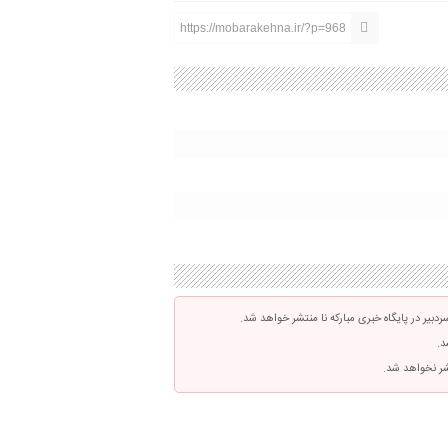
https://mobarakehna.ir/?p=968
بیر در پایگاه خبری مبارکه نا منتشر خواهد شد.
د.
تشر نخواهد شد.