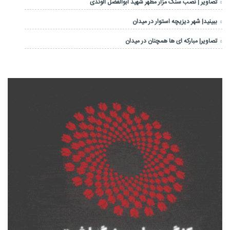
تصاویر | نصب سنگ مزار مطهر شهید ابوالفضل الوندی
ببینید| شهر دیزیچه استوار در میدان
تصاویر| مبارکه ای ها همچنان در میدان