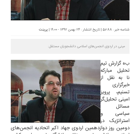
شناسه خبر : 5288 | تاریخ انتشار : ۲۴ بهمن ۱۳۹۲ - ۱۹:۰۰ |
پرینت
مینی در اردوی انجمن‌های اسلامی دانشجویان مستقل:
ب
ه گزارش تیم
تحلیل
مبارکه
نا
به نقل از
خبرگزاری
تسنیم، پرویز
امینی تحلیل‌گر
مسائل
سیاسی و
استراتژیک در
دومین روز دوازدهمین اردوی جهاد اکبر اتحادیه انجمن‌های