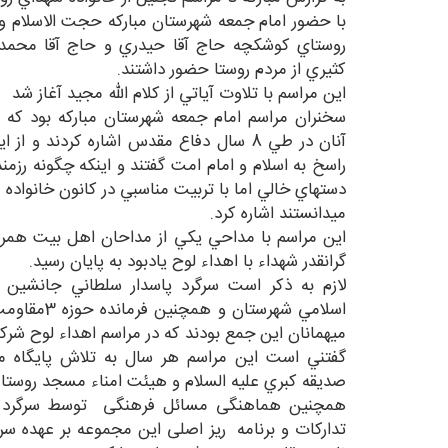
با حضور امام جمعه شهرستان مبارکه حجت الاسلام 
روستاي کوشکچه حاج آقا حيدري و حاج آقا محمد
کثيري از مردم روستا حضور داشتند.
اين مراسم با تلاوت آياتي از کلام الله مجيد آغاز شد
سخنران مراسم امام جمعه شهرستان مبارکه بود که 
آنان در طي 8 سال دفاع مقدس اشاره کردند و ا
راسخ به اسلام و امام امت گفتند و اينکه چگونه رزم
دستهاي خالي اما با تربيت مناسبي در کانون خانواده ي
ميدانستند اشاره کرد.
اين مراسم با مداحي يکي از مداحان اهل بيت همراه 
گرانقدر شهداء با اهداء لوح يادبود به پايان رسيد.
لازم به ذکر است سرگرد پاسدار سلطاني جانشين ف
اسلامي شهرس
ميهمانان اين جمع بودند که در مراسم اهداء لوح شرک
گفتني است اين مراسم هر سال به تلاش پايگاه 
صديقه کبري عليه السلام و هيئت امناء مسجد روستا ب
همچنین هماهنگی مسائل فرهنگی توسط سرگرد پا
تدارکات و برنامه ریز اصلی این مجموعه بر عهده سر