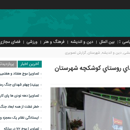
اسی
بین الملل
دین و اندیشه
فرهنگ و هنر
ورزشی
فضای مجازی
ششی
,
دین و اندیشه
,
شهرستان
,
گزارش تصویری
آخرین اخبار
پربازدیدتر
شهداي روستاي کوشکچه شهرستان
تصاویر| موج هفتاد و هفتمین
ببینید| چهلم شهدای جنگ رم
تصاویر| دهه نودی ها پای کار 
خطر غفلت از همه ابعاد جنگ
ایستادگی نظام یک معجزه 
تصاویر | موج 72 در مبارکه