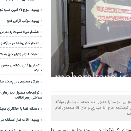
ببینید | موج ۷۱ امین شب تجمعات مردمی
ببینید| موکب قرآنی فتح
هشدار سپاه نسبت به تعرض عل
انفجار کنترل‌شده در مبارکه و
عملیات اعزام زائران حج به ۷۰ درصد رسید
تصاویر| گذری کوتاه بر حضور 
مبارکه
هوش مصنوعی در پست، پیشرا
توضیحات مسئول دیدارهای دف
سلامتی رهبر انقلاب
 اين روستا با حضور امام جمعه شهرستان مبارکه
 کوشکچه حاج آقا حيدري و حاج آقا محمدي امام
دستگاه قضا با اخلالگران معی
ند.
ببینید | اقامه نماز استغاثه در
وستاي کوشکچه در مسجد جامع اين روستا