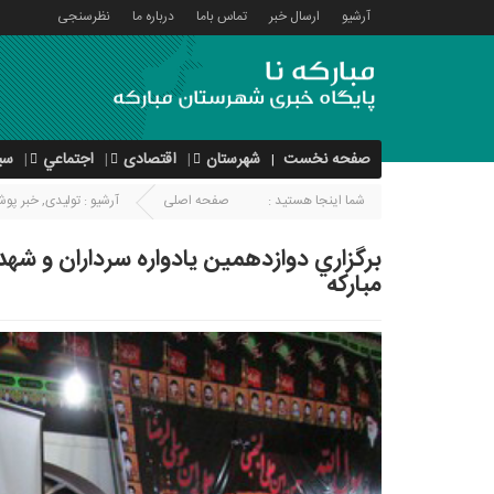
آرشیو
ارسال خبر
تماس باما
درباره ما
نظرسنجی
صفحه نخست
شهرستان
اقتصادی
اجتماعي
سی
شما اینجا هستید :
صفحه اصلی
آرشیو :
تولیدی
,
خبر پو
برگزاري دوازدهمين يادواره سرداران و 
مبارکه