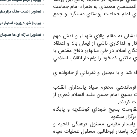
ببینید | مردم همیشه در صحنه
والمسلمين محمدي به همراه امام جماعت
تصاویر | نصب سنگ مزار مطهر
ي امام جماعت روستاي دستگرد و جمع
ببینید| شهر دیزیچه استوار در
ايشان به مقام والاي شهداء و نقش مهم
تصاویر| مبارکه ای ها همچنان 
ز ايثار و فداکاري ناشي از ايمان بالا و اعتقاد
ندگان اسلام در طي سالهاي دفاع مقدس با
 مکتبي که خود را وام دار انقلاب اسلامي
شد و با تجليل و قدرداني از خانواده ي
رماندهي محترم سپاه پاسداران انقلاب
تان و همچنين فرمانده حوزه 3مقاومت بسيج امام حسن عليه السلام فخري از
ت کردند.
مقاومت بسيج شهداي کوشکچه و پايگاه
رگزار ميشود.
سدار مقیمی مسئول فرهنگی ناحیه و
گرد پاسدار ابوطالبی مسئول عملیات سپاه