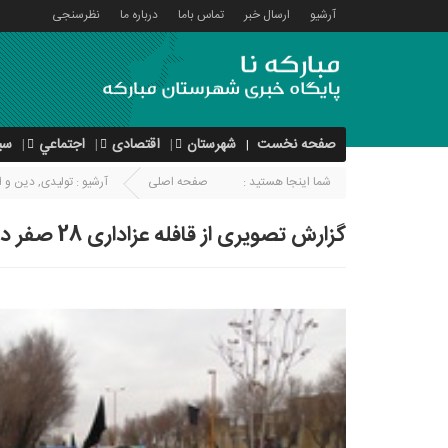
آرشیو
ارسال خبر
تماس باما
درباره ما
نظرسنجی
صفحه نخست
شهرستان
اقتصادی
اجتماعي
سی
شما اینجا هستید :
صفحه اصلی
آرشیو :
تولیدی
,
دین و ا
گزارش تصویری از قافله عزاداری 28 صفر در شهرستان مبارکه