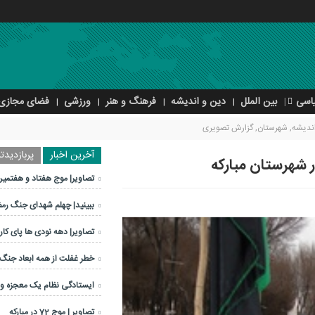
اسی
بین الملل
دین و اندیشه
فرهنگ و هنر
ورزشی
فضای مجازی
ندیشه
,
شهرستان
,
گزارش تصویری
آخرین اخبار
پربازدیدتر
تصاویر| موج هفتاد و هفتمین
ببینید| چهلم شهدای جنگ رم
تصاویر| دهه نودی ها پای کار 
خطر غفلت از همه ابعاد جنگ
ایستادگی نظام یک معجزه 
تصاویر | موج 72 در مبارکه