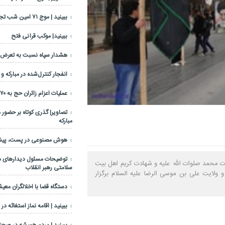
ببینید | موج ۷۱ امین شب تجمعات مردمی
ببینید| موکب قرآنی فتح
هشدار سپاه نسبت به تعرض عل
انفجار کنترل‌شده در مبارکه و
عملیات اعزام زائران حج به ۷۰ درصد رسید
تصاویر| گذری کوتاه بر حضور 
مبارکه
هوش مصنوعی در پست، پیشرا
توضیحات مسئول دیدارهای دف
ضرت محمد صلوات الله علیه و شهادت کریم اهل بیت
سلامتی رهبر انقلاب
 ولایت علی بن موسی الرضا علیه السلام برگزار
دستگاه قضا با اخلالگران معی
ببینید | اقامه نماز استغاثه در