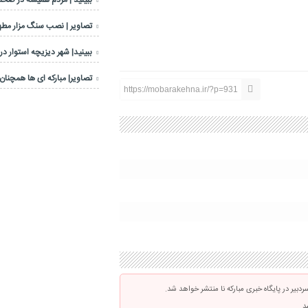
ببینید | مردم همیشه در صحنه
تصاویر | نصب سنگ مزار مطهر
ببینید| شهر دیزیچه استوار در
تصاویر| مبارکه ای ها همچنان 
https://mobarakehna.ir/?p=931
بیر در پایگاه خبری مبارکه نا منتشر خواهد شد.
د.