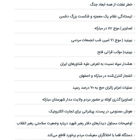
خطر غفلت از همه ابعاد جنگ
ایستادگی نظام یک معجزه و شکست بزرگ دشمن
تصاویر | موج 72 در مبارکه
ببینید | موج ۷۱ امین شب تجمعات مردمی
ببینید| موکب قرآنی فتح
هشدار سپاه نسبت به تعرض علیه شناورهای ایران
انفجار کنترل‌شده در مبارکه و اصفهان
عملیات اعزام زائران حج به ۷۰ درصد رسید
تصاویر| گذری کوتاه بر حضور مردم ولایت مدار شهرستان مبارکه
هوش مصنوعی در پست، پیشرانی برای تجارت الکترونیک
توضیحات مسئول دیدارهای دفتر رهبر شهید درباره وضعیت سلامتی رهبر انقلاب
دستگاه قضا با اخلالگران معیشت مردم برخورد قاطع می‌کند