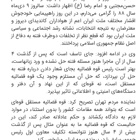
حسن‌مجتبی و امام رضا (ع) اظهار داشت: سالروز ۹ دی‌ماه
سال ۸۸ را گرامی می‌دارم، در این روز راهپیمایی خودجوش
اقشار مختلف ملت ایران اعم از هواداران کاندیدای دیروز و
معترضان به نتیجه انتخابات، نشانه رشد اجتماعی و سیاسی
ملت ایران بود که قطع نظر از تخلفات دوطرف فتنه به دفاع از
اصل نظام جمهوری اسلامی پرداختند.
وی در ادامه افزود: جای تاسف است که پس از گذشت ۴
سال از آن ماجرا هنوز مسئله فتنه حل نشده و ورد زبانهاست،
بهتر است رئیس قوه قضائیه بجای شعار دادن درباره فتنه به
حل آن بپردازد، که حل آن مستلزم وجود یک قوه قضائیه
مستقل است، نه قوه‌ای که از این نهاد و آن دفتر و
دستگاه‌های امنیتی و اطلاعاتی تاثیر بپذیرد.
نماینده مردم تهران تصریح کرد: قوه قضائیه مستقل قوه‌ای
است که بتواند همه مقامات کشور را بدون استثناء در موارد
لازم به دادگاه بکشاند و حکم عادلانه صادر کند، این در
حالیست که قوه قضائیه ما به عنوان مثال پس از گذشت
بیش از ۴ سال هنوز نتوانسته تکلیف معاون اول رئیس
جمهور سابق را در پرونده بیمه ایران مشخص کند.