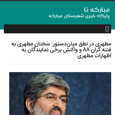
مطهری در نطق میان‌دستور: سخنان مطهری به
فتنه گران 88 و واکنش برخی نمایندگان به
اظهارات مطهری