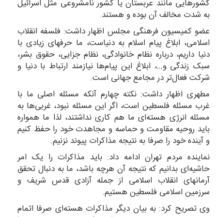
کشورهایی مانند عربستان یا کشور نامشروعی مثل اسرائیل
به شدت مخالف آن بوده و هستند.
عضو کمیسیون فرهنگی مجلس اظهار داشت: فلسفه انقلاب
اسلامی، ابلاغ پیام اسلام به دنیاست، ما حرفهای زیادی با
دنیا داریم، درباره نظام خانوادگی، نظام جزایی، حقوق بشر،
سبک زندگی و…، ابلاغ این پیام‌ها نیازمند ارتباط با دنیا و
شرکت فعال‌تر در مجامع جهانی است.
مطهری اظهار داشت: نکته چهارم آنکه مسئله اصلی ما با
غرب مسئله فلسطین است، اگر این مسئله نبود، غربی‌ها به
مسئله انرژی هسته‌ای ما هم کاری نداشتند، لذا ما همواره
باید روحیه مقاومت و حماسه و مجاهدت خود را حفظ کنیم
و آینده خود را صرفا به نتیجه مذاکرات پیوند نزنیم.
نماینده مردم تهران ادامه داد: باید مذاکرات را یک امر
حاشیه‌ای بدانیم که نتیجه آن هرچه باشد، ما به دنبال تحقق
آرمانهای انقلاب اسلامی از جمله آزادی قدس شریف و
سرزمین اسلامی فلسطین هستیم.
وی تصریح کرد: به بیان دیگر مذاکرات هسته‌ای صرفا اتمام