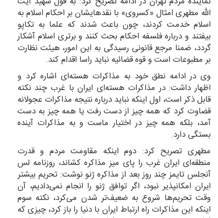
نماینده مردم تهران در ادامه تصریح کرد: به قول شهید آیت
الله مطهری امثال «کسروی» با نقد‌هایشان بر احکام اسلام به
اسلام خدمت کردند، چون باعث شدند که علما به تکاپو
بیفتند و درباره فلسفه احکام بحث کنند و برتری اسلام آشکار
گردد، ضمنا مرجع قانونی رسیدگی به این امور، هیئت نظارت
بر مطبوعات است و قوه قضائیه نباید راسا اقدام کند.
وی در ادامه نطق خود به مذاکرات هسته‌ای اشاره کرد و
اظهار داشت: در مذاکرات هسته‌ای ایران با غرب چند نکته
قابل ذکر است، اول اینکه نباید درباره نتیجه مذاکرات عجولانه
قضاوت کرد که همه چیز از دست رفت یا همه چیز به دست
آمد، بلکه همه چیز در اختیار ماست و به مذاکرات آینده
بستگی دارد.
مطهری تصریح کرد: دوم اینکه مقاومت مردم و قدرت
منطقه‌ای ایران غرب را پای میز مذاکره کشاند، روزنامه لس
آنجلس تایمز چند روز بعد از مذاکره ژنو نوشت: تحریم بیشتر
ایران امکانپذیر نبود، اگر توافق ژنو را انجام نمی‌دادیم، آن
وقت تحریم‌ها شروع به ضعیف‌تر شدن می‌کرد، نکته سوم
اینکه این مذاکرات راه ارتباط ایران با دنیا را باز کرد، چیزی که