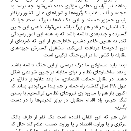
پدافند نیز آرایش دفاعی مؤثری دیده نمی‌شود چه برسد به
هجمه و آفند. اغلب کارگروه‌ها و شوراهای عالی کشور زیرنظر
رئیس جمهور هستند و این یک ضعف بزرگ است. چرا که
یک انسان هر قدر هم بزرگ باشد نمی‌تواند ذهنی این چنین
گسترده و چندبعدی داشته باشد که به همه این امور رسیدگی
کند. به همین خاطر دشمن خاطرجمع از این که ضربه‌ای از
این ناحیه‌ها دریافت نمی‌کند، مشغول گسترش جبهه‌های
مقابله با کشور ما در این جنگ ترکیبی است.
ابتدا باید مسئولان ما درک درستی از این جنگ داشته باشند
و بعد ساختارهای نظام را برای مقابله در چنین شرایطی شکل
دهند. در مقابل حملات اقتصادی، ما باید علاوه بر دفاع، در
طول 48 سال گذشته راه حمله را هم پیدا می‌کردیم. بماند که
اکنون باز هم با میان‌داری نیروهای نظامی توانستیم با بستن
تنگه هرمز، راه اقدام متقابل در برابر تحریم‌ها را در دست
بگیریم.
الان هم که این اتفاق افتاده است یک نفر از طرف بانک
مرکزی و یا وزارت اقتصاد و یا وزارت صمت اعلام کند حال که