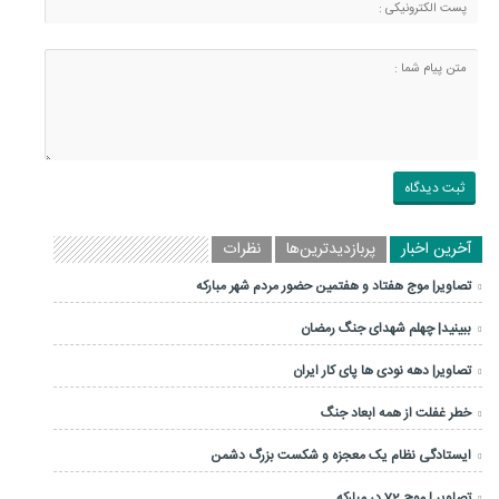
آخرین اخبار
پربازدیدترین‌ها
نظرات
تصاویر| موج هفتاد و هفتمین حضور مردم شهر مبارکه
ببینید| چهلم شهدای جنگ رمضان
تصاویر| دهه نودی ها پای کار ایران
خطر غفلت از همه ابعاد جنگ
ایستادگی نظام یک معجزه و شکست بزرگ دشمن
تصاویر | موج 72 در مبارکه