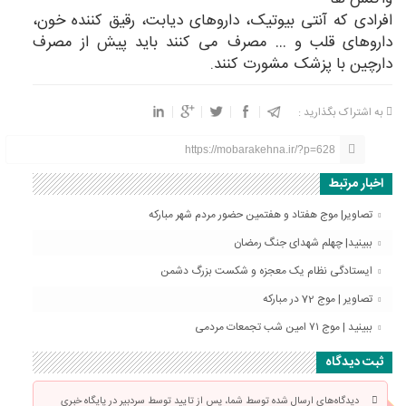
افرادی که آنتی بیوتیک، داروهای دیابت، رقیق کننده خون،
داروهای قلب و … مصرف می کنند باید پیش از مصرف
دارچین با پزشک مشورت کنند.
به اشتراک بگذارید :
https://mobarakehna.ir/?p=628
اخبار مرتبط
تصاویر| موج هفتاد و هفتمین حضور مردم شهر مبارکه
ببینید| چهلم شهدای جنگ رمضان
ایستادگی نظام یک معجزه و شکست بزرگ دشمن
تصاویر | موج 72 در مبارکه
ببینید | موج ۷۱ امین شب تجمعات مردمی
ثبت دیدگاه
دیدگاه‌های ارسال شده توسط شما، پس از تایید توسط سردبیر در پایگاه خبری