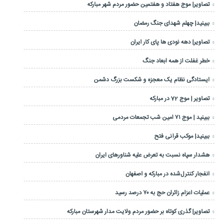
تصاویر| موج هفتاد و هفتمین حضور مردم شهر مبارکه
ببینید| چهلم شهدای جنگ رمضان
تصاویر| دهه نودی ها پای کار ایران
خطر غفلت از همه ابعاد جنگ
ایستادگی نظام یک معجزه و شکست بزرگ دشمن
تصاویر | موج 72 در مبارکه
ببینید | موج ۷۱ امین شب تجمعات مردمی
ببینید| موکب قرآنی فتح
هشدار سپاه نسبت به تعرض علیه شناورهای ایران
انفجار کنترل‌شده در مبارکه و اصفهان
عملیات اعزام زائران حج به ۷۰ درصد رسید
تصاویر| گذری کوتاه بر حضور مردم ولایت مدار شهرستان مبارکه