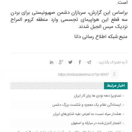
است.
براساس این گزارش، سربازان دشمن صهیونیستی برای بردن
سه قطع این هواپیمای تجسسی وارد منطقه کروم المراح
نزدیک میس الجبل شدند.
منبع:شبکه اطلاع رسانی دانا
به اشتراک بگذارید :
https://mobarakehna.ir/?p=6047
اخبار مرتبط
تصاویر| دهه نودی ها پای کار ایران
ایستادگی نظام یک معجزه و شکست بزرگ دشمن
هشدار سپاه نسبت به تعرض علیه شناورهای ایران
انفجار کنترل‌شده در مبارکه و اصفهان