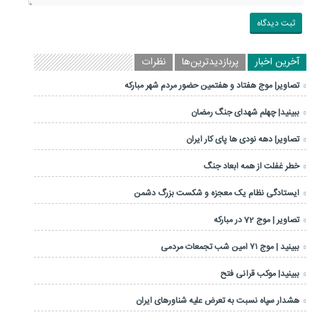
آخرین اخبار
پربازدیدترین‌ها
نظرات
تصاویر| موج هفتاد و هفتمین حضور مردم شهر مبارکه
ببینید| چهلم شهدای جنگ رمضان
تصاویر| دهه نودی ها پای کار ایران
خطر غفلت از همه ابعاد جنگ
ایستادگی نظام یک معجزه و شکست بزرگ دشمن
تصاویر | موج 72 در مبارکه
ببینید | موج ۷۱ امین شب تجمعات مردمی
ببینید| موکب قرآنی فتح
هشدار سپاه نسبت به تعرض علیه شناورهای ایران