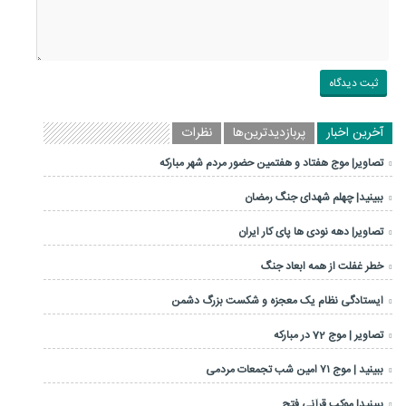
آخرین اخبار
پربازدیدترین‌ها
نظرات
تصاویر| موج هفتاد و هفتمین حضور مردم شهر مبارکه
ببینید| چهلم شهدای جنگ رمضان
تصاویر| دهه نودی ها پای کار ایران
خطر غفلت از همه ابعاد جنگ
ایستادگی نظام یک معجزه و شکست بزرگ دشمن
تصاویر | موج 72 در مبارکه
ببینید | موج ۷۱ امین شب تجمعات مردمی
ببینید| موکب قرآنی فتح