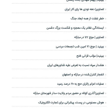
تصاویر| دهه نودی ها پای کار ایران
خطر غفلت از همه ابعاد جنگ
ایستادگی نظام یک معجزه و شکست بزرگ دشمن
تصاویر | موج 72 در مبارکه
ببینید | موج ۷۱ امین شب تجمعات مردمی
ببینید| موکب قرآنی فتح
هشدار سپاه نسبت به تعرض علیه شناورهای ایران
انفجار کنترل‌شده در مبارکه و اصفهان
عملیات اعزام زائران حج به ۷۰ درصد رسید
تصاویر| گذری کوتاه بر حضور مردم ولایت مدار شهرستان مبارکه
هوش مصنوعی در پست، پیشرانی برای تجارت الکترونیک