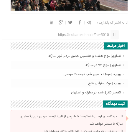
به اشتراک بگذارید :
https://mobarakehna.ir/?p=5010
اخبار مرتبط
تصاویر| موج هفتاد و هفتمین حضور مردم شهر مبارکه
تصاویر | موج 72 در مبارکه
ببینید | موج ۷۱ امین شب تجمعات مردمی
ببینید| موکب قرآنی فتح
انفجار کنترل‌شده در مبارکه و اصفهان
ثبت دیدگاه
دیدگاه‌های ارسال شده توسط شما، پس از تایید توسط سردبیر در پایگاه خبری
مبارکه نا منتشر خواهد شد.
پیام‌هایی که حاوی تهمت یا افترا باشد منتشر نخواهد شد.