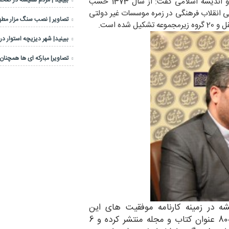
ببینید | مردم همیشه در صحنه
ضمن ارایه فلسفه و تاریخچه تاسیس پژوهشگاه فرهنگ و اندیشه اسلامی گفت: از سال 1373 حسب
لی انقلاب فرهنگی در زمره موسسات غیر دولتی
تصاویر | نصب سنگ مزار مطهر
ببینید| شهر دیزیچه استوار در
تصاویر| مبارکه ای ها همچنان 
ه در زمینه کارنامه موفقیت های این
سازمان اظهار داشت: ما در طول قریب به 20 سال 800 عنوان کتاب و مجله منتشر کرده و 6