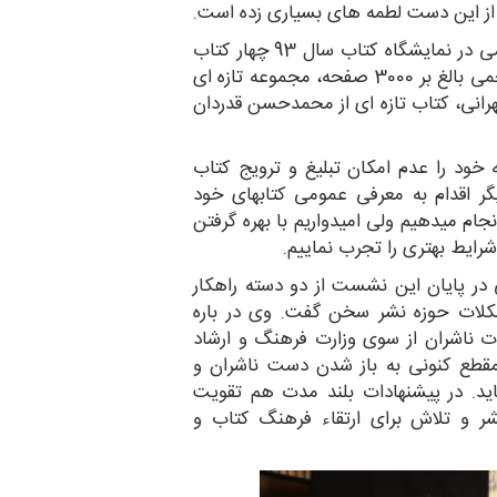
از این دست لطمه های بسیاری زده است.
طبق اعلام حسینی پژوشگاه فرهنگ و اندیشه اسلامی در نمایشگاه کتاب سال 93 چهار کتاب
ویژه خواهد داشت: دانشنامه فاطمی در 6 جلد و حجمی بالغ بر 3000 صفحه، مجموعه تازه ای
هرانی، کتاب تازه ای از محمدحسن قدردان
ود را عدم امکان تبلیغ و ترویج کتاب
یگر اقدام به معرفی عمومی کتابهای خود
نجام میدهیم ولی امیدواریم با بهره گرفتن
شرایط بهتری را تجرب نماییم.
در پایان این نشست از دو دسته راهکار
کلات حوزه نشر سخن گفت. وی در باره
ت ناشران از سوی وزارت فرهنگ و ارشاد
مقطع کنونی به باز شدن دست ناشران و
 برای نمایشگاه کتاب 93 کمک نماید. در پیشنهادات بلند مدت هم تقویت
شر و تلاش برای ارتقاء فرهنگ کتاب و