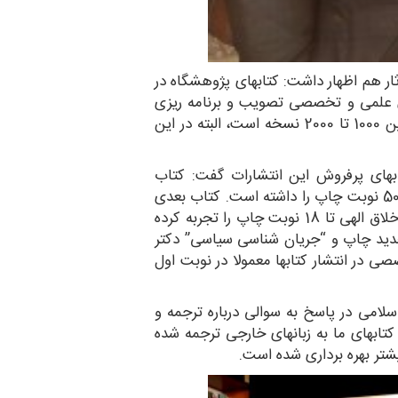
ر هم اظهار داشت: کتابهای پژوهشگاه در
 در گروه های علمی و تخصصی تصویب و برنامه ریزی
میشود در نوبت چاپ قرار میگیرد. متوسط تیراژ ما بین 1000 تا 2000 نسخه است، البته در این
های پرفروش این انتشارات گفت: کتاب
“موج فتنه” که در سال88 منتشر شده است بیش از 50 نوبت چاپ را داشته است. کتاب بعدی
انتشارات که رکورددار فروش است مجموعه کتابهای اخلاق الهی تا 18 نوبت چاپ را تجربه کرده
رهای مالی اسلامی” هم 8 نوبت تجدید چاپ و “جریان شناسی سیاسی” دکتر
خصصی در انتشار کتابها معمولا در نوبت اول
لامی در پاسخ به سوالی درباره ترجمه و
ظهار داشت بیش از 100 عنوان از کتابهای ما به زبانهای خارجی ترجمه شده
شتر بهره برداری شده است.