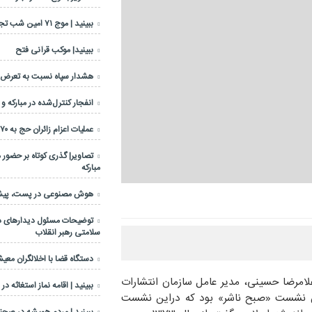
ببینید | موج ۷۱ امین شب تجمعات مردمی
ببینید| موکب قرآنی فتح
هشدار سپاه نسبت به تعرض عل
انفجار کنترل‌شده در مبارکه و
عملیات اعزام زائران حج به ۷۰ درصد رسید
تصاویر| گذری کوتاه بر حضور 
مبارکه
هوش مصنوعی در پست، پیشرا
توضیحات مسئول دیدارهای دف
سلامتی رهبر انقلاب
دستگاه قضا با اخلالگران معی
غلامرضا حسینی، مدیر عامل سازمان انتشارات
ببینید | اقامه نماز استغاثه در
ن نشست «صبح ناشر» بود که دراین نشست