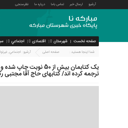
آرشیو
ارسال خبر
تماس باما
درباره ما
نظرسنجی
صفحه نخست
شهرستان
اقتصادی
اجتماعي
سی
شما اینجا هستید :
صفحه اصلی
آرشیو :
اجتماعي
,
غیرتول
ترجمه کرده اند/ کتابهای حاج آقا مجتبی 