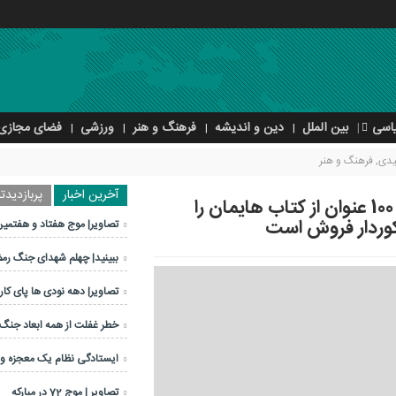
اسی
بین الملل
دین و اندیشه
فرهنگ و هنر
ورزشی
فضای مجازی
یدی
,
فرهنگ و هنر
آخرین اخبار
پربازدیدتر
یک کتابمان بیش از 50 نوبت چاپ شده و 100 عنوان از کتاب هایمان را
رکوردار فروش است
تصاویر| موج هفتاد و هفتمین
ببینید| چهلم شهدای جنگ رم
تصاویر| دهه نودی ها پای کار 
خطر غفلت از همه ابعاد جنگ
ایستادگی نظام یک معجزه 
تصاویر | موج 72 در مبارکه