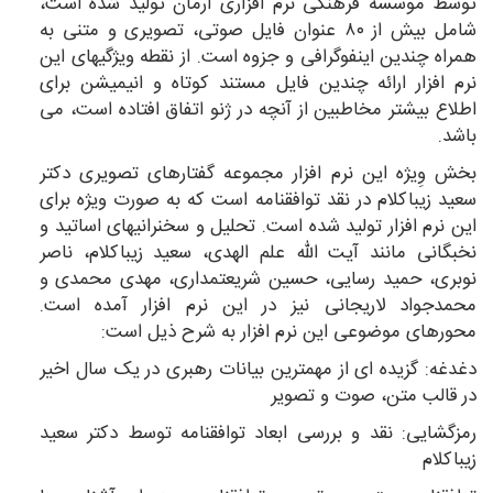
توسط موسسه فرهنگی نرم افزاری آرمان تولید شده است،
شامل بیش از ۸۰ عنوان فایل صوتی، تصویری و متنی به
همراه چندین اینفوگرافی و جزوه است. از نقطه ویژگیهای این
نرم افزار ارائه چندین فایل مستند کوتاه و انیمیشن برای
اطلاع بیشتر مخاطبین از آنچه در ژنو اتفاق افتاده است، می
باشد.
بخش وِیژه این نرم افزار مجموعه گفتارهای تصویری دکتر
سعید زیباکلام در نقد توافقنامه است که به صورت ویژه برای
این نرم افزار تولید شده است. تحلیل و سخنرانیهای اساتید و
نخبگانی مانند آیت الله علم الهدی، سعید زیباکلام، ناصر
نوبری، حمید رسایی، حسین شریعتمداری، مهدی محمدی و
محمدجواد لاریجانی نیز در این نرم افزار آمده است.
محورهای موضوعی این نرم افزار به شرح ذیل است:
دغدغه: گزیده ای از مهمترین بیانات رهبری در یک سال اخیر
در قالب متن، صوت و تصویر
رمزگشایی: نقد و بررسی ابعاد توافقنامه توسط دکتر سعید
زیباکلام