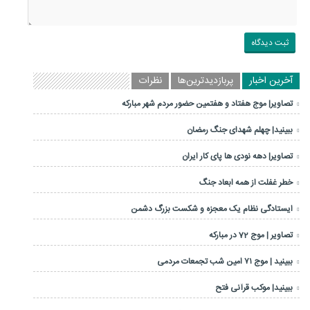
آخرین اخبار
پربازدیدترین‌ها
نظرات
تصاویر| موج هفتاد و هفتمین حضور مردم شهر مبارکه
ببینید| چهلم شهدای جنگ رمضان
تصاویر| دهه نودی ها پای کار ایران
خطر غفلت از همه ابعاد جنگ
ایستادگی نظام یک معجزه و شکست بزرگ دشمن
تصاویر | موج 72 در مبارکه
ببینید | موج ۷۱ امین شب تجمعات مردمی
ببینید| موکب قرآنی فتح