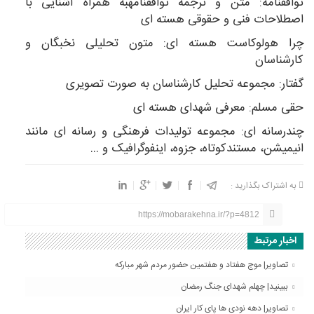
توافقنامه: متن و ترجمه توافقنامهبه همراه آشنایی با
اصطلاحات فنی و حقوقی هسته ای
چرا هولوکاست هسته ای: متون تحلیلی نخبگان و
کارشناسان
گفتار: مجموعه تحلیل کارشناسان به صورت تصویری
حقی مسلم: معرفی شهدای هسته ای
چندرسانه ای: مجموعه تولیدات فرهنگی و رسانه ای مانند
انیمیشن، مستندکوتاه، جزوه، اینفوگرافیک و …
به اشتراک بگذارید :
https://mobarakehna.ir/?p=4812
اخبار مرتبط
تصاویر| موج هفتاد و هفتمین حضور مردم شهر مبارکه
ببینید| چهلم شهدای جنگ رمضان
تصاویر| دهه نودی ها پای کار ایران