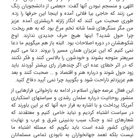
اللهی و منسجم نبودن آنها گفت: «بعضی از دانشجویان زنگ
می زنند که حاجی بیا فلانی آمده و اینجا این حرفها را زده.
طوری صحبت می کنند که انگار زلزله ۸ریشتری آمده. عزیز
من مگر سنگرهای شما شانه تخم مرغ بود که به هم ریخت.
چرا حول شدید؟ اینها هیچ حرف جدیدی ندارند. اوج
شکوهشان در دوره اصلاحات بود. البته باز هم میگویم ما دعا
نمی کنیم که این عزیزان همان مسیر را بروند. دعا می کنیم
سریعتر متوجه بشوند و خودشون را بالانس کنند و فکر نکنند
که در اثر خطای عده ای اگر چندهزار رای بیشتر آوردند باید
زود حول شوند و درباره هنر و اقتصاد و … صحبت کنند و بعد
هم عزیزدلم ناراحت شود و بگویید چرا نمی آیید دفاع کنید.
این فعال عرصه جهان اسلام در ادامه به بازخوانی فرازهایی از
منشور روحانیت درباره سلمان رشدی و سیاستهای استکباری
آمریکا پرداخت و با اشاره به فراز «به آنها که بر این باورند که
در سیاست اشتباه کردیم و نباید خامی کنیم و معتقدند که
شعارهای تند و جنگ سبب بدنبینی شرق و غرب و نهایت
انزوای کشور شده است باید بگویم که مسئله اشتباه ما
نیست بلکه تعمد جهانخواران به نابودی تمامی مسلمانان