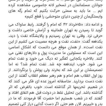
جوانان مسلمانمان در تسخیر لانه جاسوسی مشاهده کرده
ایم … ما باید به سمتی حرکت بکنیم که تمام رگه های
وابستگیمان از چنین دنیای متوحشی را قطع کنیم»
و ادامه داد: «۱۵خرداد ۴۲ که امام را گرفتند. رابط ساواک می
گوید تا رسیدن به تهران طمانینه و آرامش خاصی داشت و
حرفی نزد. وقتی به تهران رسیدیم و پالایشگاه نفت را دید،
یکدفعه گفت: «نفت، نفت و هرچه مصیبت می کشیم از این
نفت است». از همان موقع می دانست که اشکال اساسی
این است که مسئولین ما مدیریت پول و دلارهای نفتی می
کنند. بالاخره یکجایی کفگیر ته دیگ می خورد و نفت تمام
می شود. خوب ایندفعه چه شد. نفت تمام شد؟ نه اما
تصمیمشان بر این شد که بخرند ولی پولش را برنگردانند. از
روز اول انقلاب هم امام و هم رهبر معظم انقلاب گفتند از این
نفت دست بردارید. متاسفانه امروز عده ای فکر می کنند که
در شعبیم. تحریمها اثر گذاشته است. خوب بالفرض که اثر
گذاشته باشد. این تحلیل غلط در دولت قبل هم اتفاق افتاد و
گفتند که در شعب هستیم اما حضرت آقا فرمودند که ما در
بدر و خیبریم. الان هم حتی اگر دست گدایی دراز کنی تصمیم