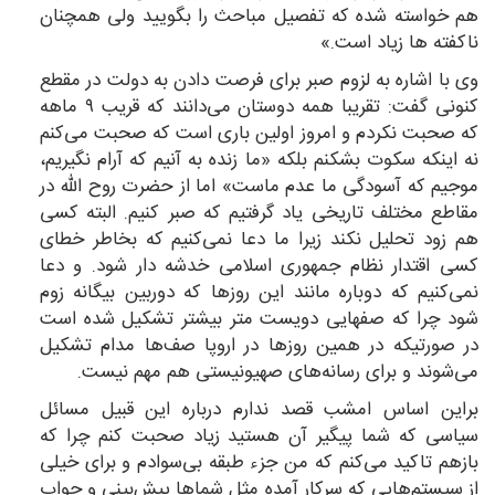
هم خواسته شده که تفصیل مباحث را بگویید ولی همچنان
ناکفته ها زیاد است.»
وی با اشاره به لزوم صبر برای فرصت دادن به دولت در مقطع
کنونی گفت: تقریبا همه دوستان می‌دانند که قریب ۹ ماهه
که صحبت نکردم و امروز اولین باری است که صحبت می‌کنم
نه اینکه سکوت بشکنم بلکه «ما زنده به آنیم که آرام نگیریم،
موجیم که آسودگی ما عدم ماست» اما از حضرت روح الله در
مقاطع مختلف تاریخی یاد گرفتیم که صبر کنیم. البته کسی
هم زود تحلیل نکند زیرا ما دعا نمی‌کنیم که بخاطر خطای
کسی اقتدار نظام جمهوری اسلامی خدشه دار شود. و دعا
نمی‌کنیم که دوباره مانند این روزها که دوربین بیگانه زوم
شود چرا که صفهایی دویست متر بیشتر تشکیل شده است
در صورتیکه در همین روزها در اروپا صف‌ها مدام تشکیل
می‌شوند و برای رسانه‌های صهیونیستی هم مهم نیست.
براین اساس امشب قصد ندارم درباره این قبیل مسائل
سیاسی که شما پیگیر آن هستید زیاد صحبت کنم چرا که
بازهم تاکید می‌کنم که من جزء طبقه بی‌سوادم و برای خیلی
از سیستم‌هایی که سرکار آمده مثل شماها پیش‌بینی و جواب