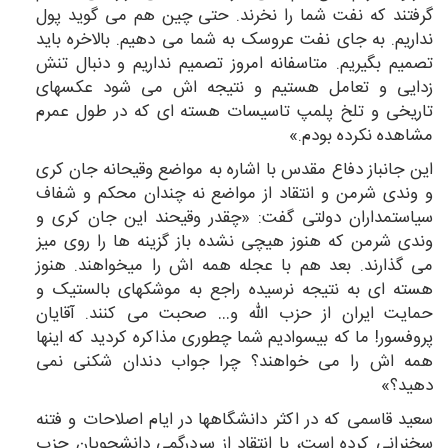
گرفتند که نفت شما را نخرند. حتی چین هم می گوید پول
نداریم. به جای نفت عروسک به شما می دهیم. بالاخره باید
تصمیم بگیریم. متاسفانه امروز تصمیم نداریم و دنبال تنش
زدایی و تعامل هستیم و نتیجه اش می شود عکسهای
تاریخی و تلخ پلمپ تاسیسات هسته ای که در طول عمرم
مشاهده نکرده بودم.»
این جانباز دفاع مقدس با اشاره به مواضع وقیحانه جان کری
و وندی شرمن و انتقاد از مواضع نه چندان محکم و شفاف
سیاستمداران دولتی گفت: «چقدر وقیحند این جان کری و
وندی شرمن که هنوز هیچی نشده باز گزینه ها را روی میز
می گذارند. بعد هم با عجله همه اش را میخواهند. هنوز
هسته ای به نتیجه نرسیده راجع به موشکهای بالستیک و
حمایت ایران از حزب الله و… صحبت می کنند. آقایان
پروفسور! ما که بیسوادیم شما چطوری مذاکره کردید که اینها
همه اش را می خواهند؟ چرا جواب دندان شکنی نمی
دهید؟»
سعید قاسمی که در اکثر دانشگاهها در ایام اصلاحات و فتنه
سخنرانی کرده است، با انتقاد از سردرگمی دانشجویان حزب