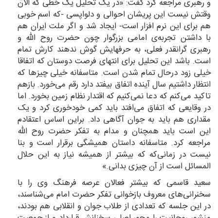
و رهبری مراجعه کرد گفت: «در یک تحلیل یک خطی که الان
وقتش نیست این پریشان احوالی و دلواپسی -که اسم خوبی
هم برای این نرم افزار است- ایجاد شد و اگر ملت ایران هم
با داشتن تجربه‌ی امامی بزرگوار چون حضرت روح الله و
رهبری گرانقدر فعلی، به حرفهایش گوش ندهند کارش تمام
است. باشد این تحلیل برای انتهای فرصت دوستان که اتفاقا
خیلی زود درحال تمام شدن است. متاسفانه خیلی چیزها که
انتظار داشتیم سال آینده اتفاق بیفتد دارد رقم می‌خورد. بازهم
تاکید می‌کنم که دعا نمی‌کنیم که اقتدار نظام زمین بخورد. اما
در وقایعی که اتفاق می‌افتد باید کمی خودخوری کرد و یک
مقداری هم باید به جوان آگاهی داد. براین اساس اعتقادم
این است باید همچنان و مدام به تفکر حضرت روح الله
مراجعه کرد. متاسفانه داستان همیشگی برقرار است و بنا
نیست در زمانی‌که که بیشتر از همیشه نیاز به این حلال
المسائل است از آن چیزی بدانی.»
سعید قاسمی که بیشتر فعالان عرصه فرهنگ وی را با
سخنرانی‌های معروف بازخوانی تفکر حضرت امام می‌شناسند،
در این جلسه که تعدادی از طلاب جوان و انقلابی هم بودند،
منشور روحانیت را محور اصلی سخنانش قرارداد و از جمعیت