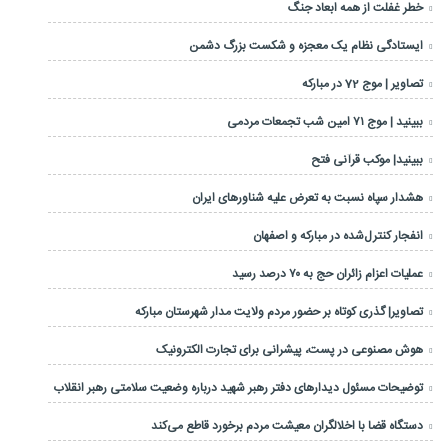
خطر غفلت از همه ابعاد جنگ
ایستادگی نظام یک معجزه و شکست بزرگ دشمن
تصاویر | موج 72 در مبارکه
ببینید | موج ۷۱ امین شب تجمعات مردمی
ببینید| موکب قرآنی فتح
هشدار سپاه نسبت به تعرض علیه شناورهای ایران
انفجار کنترل‌شده در مبارکه و اصفهان
عملیات اعزام زائران حج به ۷۰ درصد رسید
تصاویر| گذری کوتاه بر حضور مردم ولایت مدار شهرستان مبارکه
هوش مصنوعی در پست، پیشرانی برای تجارت الکترونیک
توضیحات مسئول دیدارهای دفتر رهبر شهید درباره وضعیت سلامتی رهبر انقلاب
دستگاه قضا با اخلالگران معیشت مردم برخورد قاطع می‌کند