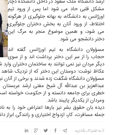
ارشد دانشگاه ملک سعود در داخل دانشکده دچار
مشکل قلبی حاد می شود اما پس از ورود تیم
اورژانس به دانشگاه، به بهانه جلوگیری از هرگونه
اختلاط، از ورود آنان به بخش دختران جلوگیری
می شود، و همین موضوع منجر به مرگ این
دختر دانشجو می شود.
مسؤولان دانشگاه به تیم اورژانس گفته اند
حجاب را از سر این دختر برداشت اند و از سوی
دیگر مردان نیز نمی توانند به ساختمان دختران وارد ش
عکاظ نوشت: دوستان این دختر که از نزدیک شاهد این
مسؤولان دانشگاه شگفت زده شدند و برخی از آنان نی
عبدالعزیز بن عبدالله آل شیخ مفتی ارشد عربستان
خطری برای جامعه دانسته و از حکومت خواسته است 
ومردان از یکدیگر پایبند باشد.
دیده بان حقوق بشر نیز بارها اعتراض خود را به ن
جمله مسافرت، کار، ازدواج اختیاری و رانندگی ابراز د
به اشتراک بگذارید :