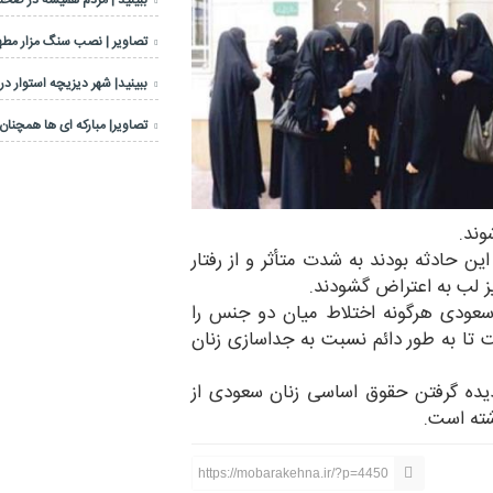
ببینید | مردم همیشه در صحنه
تصاویر | نصب سنگ مزار مطهر
ببینید| شهر دیزیچه استوار در
تصاویر| مبارکه ای ها همچنان 
وند.
 حادثه بودند به شدت متأثر و از رفتار
ز لب به اعتراض گشودند.
 سعودی هرگونه اختلاط میان دو جنس را
تا به طور دائم نسبت به جداسازی زنان
ادیده گرفتن حقوق اساسی زنان سعودی از
اشته است.
https://mobarakehna.ir/?p=4450