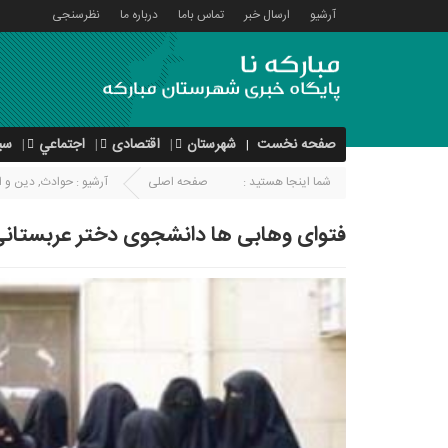
آرشیو
ارسال خبر
تماس باما
درباره ما
نظرسنجی
صفحه نخست
شهرستان
اقتصادی
اجتماعي
سی
شما اینجا هستید :
صفحه اصلی
آرشیو :
حوادث
,
دین و ا
فتوای وهابی ها دانشجوی دختر عربستانی 