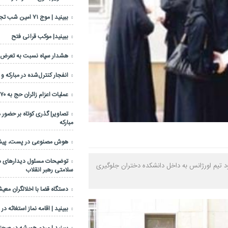
ببینید | موج ۷۱ امین شب تجمعات مردمی
ببینید| موکب قرآنی فتح
هشدار سپاه نسبت به تعرض عل
انفجار کنترل‌شده در مبارکه و
عملیات اعزام زائران حج به ۷۰ درصد رسید
تصاویر| گذری کوتاه بر حضور 
مبارکه
هوش مصنوعی در پست، پیشرا
توضیحات مسئول دیدارهای دف
 تیم اورژانس به داخل دانشکده دختران جلوگیری
سلامتی رهبر انقلاب
دستگاه قضا با اخلالگران معی
ببینید | اقامه نماز استغاثه در