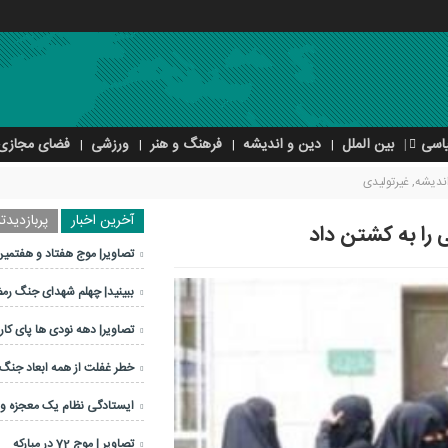
اسی
بین الملل
دین و اندیشه
فرهنگ و هنر
ورزشی
فضای مجازی
ندیشه
,
غیرتولیدی
آخرین اخبار
پربازدیدتر
را به کشتن داد
تصاویر| موج هفتاد و هفتمین
ببینید| چهلم شهدای جنگ رم
تصاویر| دهه نودی ها پای کار 
خطر غفلت از همه ابعاد جنگ
ایستادگی نظام یک معجزه 
تصاویر | موج 72 در مبارکه