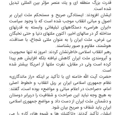
قدرت بزرگ منطقه ای و یك عنصر مؤثر بین المللی تبدیل
شده است.
ایشان افزودند: ایستادگی صریح و مستحكم ملت ایران بر
اصول و مبانی انقلاب موجب شده است كه با وجود سیاست
«ایران هراسی» دستگاههای تبلیغاتی وابسته به قدرتهای
مداخله گر در سالهای اخیر، اكنون ملتهای دنیا و حتی نخبگان
بی غرض، ملت ایران را به عنوان ملتی شجاع، با صداقت،
هوشمند، مقاوم و صبور بشناسند.
رهبر انقلاب اسلامی خاطرنشان كردند: امروز نه تنها محبوبیت
و آبرومندی ملت ایران كاهش نیافته بلكه افزایش هم پیدا
كرده است ولی در مقابل، نفرت ملتها از امریكا بیشتر شده
است.
حضرت آیت الله خامنه ای با تأكید بر اینكه «راز ماندگاری»
نظام جمهوری اسلامی ایران بر ریل انقلاب و خطوط اصلی
امام، «صراحت در اعلام مبانی و مواضع» بوده است، گفتند:
به هیچ وجه نباید این صراحت و شفافیت را دربرابر دوستان
و دشمنان ملت ایران از دست داد و مواضع جمهوری اسلامی
ایران باید شفاف و صریح بیان شود.
ایشان تأكید كردند: «تاكتیك ها و شیوه های كار» را می