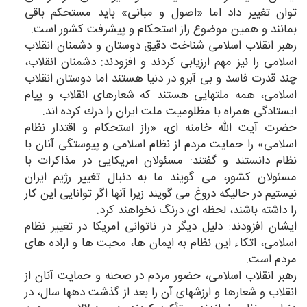
توان تغییر داد اما «اصول و مبانی» باید مستحكم باقی
بمانند و همین موضوع راز استحكام و پیشرفت كشور است.
رهبر انقلاب اسلامی شناخت دقیق دوستان و دشمنان انقلاب
اسلامی را نیز مهم ارزیابی كردند و افزودند: دشمنان انقلاب،
چند قدرت فاسد و بی آبرو در دنیا هستند اما دوستان انقلاب
اسلامی، همه ملتهایی هستند كه شعارهای انقلاب و پیام
ایستادگی همراه با مظلومیت ملت ایران را درك كرده اند.
حضرت آیت الله خامنه ای، «راز استحكام و اقتدار نظام
اسلامی» را حمایت مردم از نظام اسلامی و پیوستگی آنان با
نظام دانستند و گفتند: مسئولان امریكایی در مذاكرات با
مسئولان كشور، می گویند ما به دنبال تغییر رژیم ایران
نیستیم در حالیكه دروغ می گویند زیرا آنها اگر توانایی این كار
را داشته باشند، لحظه ای درنگ نخواهند كرد.
ایشان افزودند: دلیل دیگر در ناتوانی امریكا در تغییر نظام
اسلامی، اتكاء این نظام به ایمان ها، محبت ها و اراده های
مردم است.
رهبر انقلاب اسلامی، حضور مردم در صحنه و حمایت آنان از
انقلاب و شعارها و ارزشهای آن را بعد از گذشت دهها سال، در