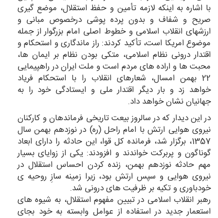
با اشاره به اینكه لازمه تأمین و حفظ استقلال، موضع گیری
صریح و شفاف و بدون پرده پوشی درخصوص مبانی و
ارزشهای انقلاب اسلامی و خطوط اصلی امام بزرگوار از جمله
موضوع امریكا است، تأكید كردند: راز ماندگاری و استحكام و
اقتدار درونی نظام اسلامی، متكی بودن نظام بر ایمان ها،
محبت ها و اراده های مردم است و ملت ایران در راهپیمایی
22 بهمن امسال، شعارهای انقلاب را با استحكام فریاد
خواهد زد و بار دیگر اقتدار ملی و ایستادگی خود را به
جهانیان نشان خواهد داد.
در این دیدار كه در سالروز بیعت تاریخی فرماندهان و كاركنان
نیروی هوایی ارتش با امام راحل (ره) در نوزدهم بهمن سال
1357، برگزار شد، فرمانده كل قوا، این حادثه را دارای ابعاد
گوناگون و پربركت خواندند و افزودند: یكی از زوایای بسیار
مهم حادثه نوزدهم بهمن، زنده كردن احساس استقلال در
نیروی هوایی و سپس ارتش بود، زیرا زمینه سازِ روحیه ی
خودباوری و تكیه بر ظرفیت های درونی شد.
رهبر انقلاب اسلامی در تبیین مفهوم استقلال، به شیوه های
استعمار جدید در استفاده از عوامل وابسته به خود بجای