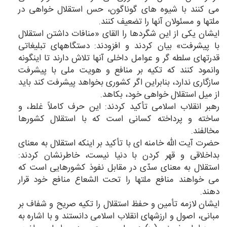
می كنند با شیوه های گوناگون، حس استقلال خواهی در
ملتها و مسئولان آنها را تضعیف كنند.
ایشان یكی از این شگردها را القای «منافات داشتن استقلال
با پیشرفت» بیان كردند و افزودند: دستگاههای تبلیغاتی
قدرتهای سلطه گر و عوامل داخلی آنها تلاش دارند تا اینگونه
وانمود كنند كه تكیه بر منافع و هویت ملی با پیشرفت
سازگاری ندارد، بنابراین اگر كشوری بخواهد پیشرفت كند باید
از میل استقلال خواهی خود، بكاهد.
رهبر انقلاب اسلامی تأكید كردند: این حرف كاملاً غلط، و
ساخته و پرداخته كسانی است كه با استقلال كشورها
مخالفند.
حضرت آیت الله خامنه ای با تأكید بر اینكه استقلال به معنای
بداخلاقی و قهر كردن با دنیا نیست، خاطرنشان كردند:
استقلال به معنای سدّی در مقابل نفوذ كشورهایی است كه
می خواهند منافع ملتها را تحت الشعاع منافع خود قرار
دهند.
ایشان لازمه تأمین و حفظ استقلال را تكیه صریح و شفاف بر
مبانی، اصول و ارزشهای انقلاب اسلامی دانستند و با اشاره به