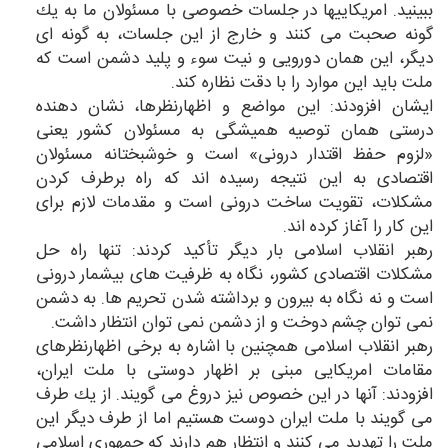
ببینید. امریكاییها در جلسات خصوصی با مسئولان ما به یك
گونه صحبت می كنند و خارج از این جلسات، به گونه ای
دیگر، این همان دورویی و نیت سوء و پلید دشمن است كه
ملت باید این موارد را با دقت نظاره كند.
ایشان افزودند: این مواضع و اظهارنظرها، نشان دهنده
درستی همان توصیه همیشگی به مسئولان كشور یعنی
«لزوم حفظ اقتدار درونی» است و خوشبختانه مسئولان
اقتصادی به این نتیجه رسیده اند كه راه برطرف كردن
مشكلات، تقویت ساخت درونی است و مقدمات لازم برای
این كار را آغاز كرده اند.
رهبر انقلاب اسلامی بار دیگر تأكید كردند: تنها راه حل
مشكلات اقتصادی كشور، نگاه به ظرفیت های بیشمار درونی
است و نه نگاه به بیرون و برداشته شدن تحریم ها. به دشمن
نمی توان چشم دوخت و از دشمن نمی توان انتظار داشت.
رهبر انقلاب اسلامی همچنین با اشاره به برخی اظهارنظرهای
مقامات امریكایی مبنی بر اظهار دوستی با ملت ایران،
افزودند: آنها در این خصوص نیز دروغ می گویند. از یك طرف
می گویند با ملت ایران دوست هستیم اما از طرف دیگر این
ملت را تهدید می كنند و انتظار هم دارند كه جمهوری اسلامی