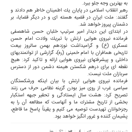
به بهترین وجه جلو ببرد.
رهبر انقلاب اسلامی در پایان یك اطمینان خاطر هم دادند و
گفتند: ملت ایران در قضیه هسته ای و در دیگر قضایا، بر
دشمنان پیروز خواهد شد.
در ابتدای این دیدار امیر سرتیپ خلبان حسن شاهصفی
فرمانده نیروی هوایی ارتش با تبریك ولادت امام حسن
عسكری (ع) و گرامیداشت نوزدهم بهمن سالروز بیعت
تاریخی همافران با امام خمینی (ره)، گزارشی از توانمندیهای
داخلی و پیشرفتهای نیروی هوایی ارائه و تاكید كرد: هیچ
نقطه ای برای درهم شكستن هیمنه دشمن دور از دسترس
سربازان ملت نیست.
فرمانده نیروی هوایی ارتش با بیان اینكه ورشكستگان
سیاسی غرب از روی میز بودن گزینه نظامی حرف می زنند
تصریح كرد: هشت سال ایستادگی و تحقیر جبهه استكبار
بخشی از تاریخ مشترك ما و آنهاست كه مطالعه آن را به
رجزخوانان تهیدست توصیه می كنیم و یقیناً پاسخ ما قاطع،
پشیمان كننده و غرور انگیز خواهد بود.