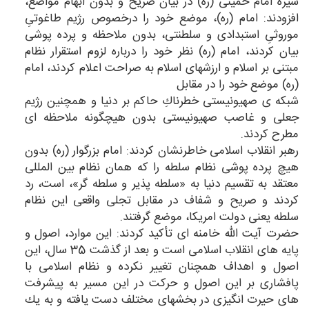
سیره امام خمینی (ره) در بیان صریح و بدون ابهام مواضع،
افزودند: امام (ره)، موضع خود را درخصوص رژیم طاغوتیِ
موروثیِ استبدادی و سلطنتی، بدون ملاحظه و پرده پوشی
بیان كردند، امام (ره) نظر خود را درباره لزوم استقرار نظام
مبتنی بر اسلام و ارزشهای اسلام به صراحت اعلام كردند، امام
(ره) موضع خود را در مقابل
شبكه ی صهیونیستی خطرناكِ حاكم بر دنیا و همچنین رژیم
جعلی و غاصب صهیونیستی بدون هیچگونه ملاحظه ای
مطرح كردند.
رهبر انقلاب اسلامی خاطرنشان كردند: امام بزرگوار (ره) بدون
هیچ پرده پوشی نظام سلطه را كه همان نظام بین المللی
معتقد به تقسیم دنیا به «سلطه پذیر و سلطه گر»، است، رد
كردند و صریح و شفاف در مقابل تجلی واقعی این نظام
سلطه یعنی دولت امریكا، موضع گرفتند.
حضرت آیت الله خامنه ای تأكید كردند: این موارد، اصول و
پایه های انقلاب اسلامی است و بعد از گذشت 35 سال، این
اصول و اهداف همچنان تغییر نكرده و نظام اسلامی با
پافشاری بر این اصول و حركت در این مسیر به پیشرفت
های حیرت انگیزی در بخشهای مختلف دست یافته و به یك