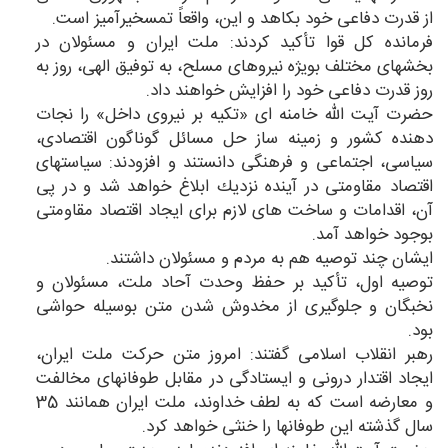
از قدرت دفاعی خود بكاهد و این، واقعاً تمسخیرآمیز است.
فرمانده كل قوا تأكید كردند: ملت ایران و مسئولان در
بخشهای مختلف بویژه نیروهای مسلح، به توفیق الهی، روز به
روز قدرت دفاعی خود را افزایش خواهند داد.
حضرت آیت الله خامنه ای «تكیه بر نیروی داخل» را نجات
دهنده كشور و زمینه ساز حل مسائل گوناگون اقتصادی،
سیاسی، اجتماعی و فرهنگی دانستند و افزودند: سیاستهای
اقتصاد مقاومتی در آینده نزدیك ابلاغ خواهد شد و در پی
آن، اقدامات و ساخت های لازم برای ایجاد اقتصاد مقاومتی
بوجود خواهد آمد.
ایشان چند توصیه هم به مردم و مسئولان داشتند.
توصیه اول، تأكید بر حفظ وحدت آحاد ملت، مسئولان و
نخبگان و جلوگیری از مخدوش شدن متن بوسیله حواشی
بود.
رهبر انقلاب اسلامی گفتند: امروز متن حركت ملت ایران،
ایجاد اقتدار درونی و ایستادگی در مقابل طوفانهای مخالفت
و معارضه است كه به لطف خداوند، ملت ایران همانند 35
سال گذشته این طوفانها را خنثی خواهد كرد.