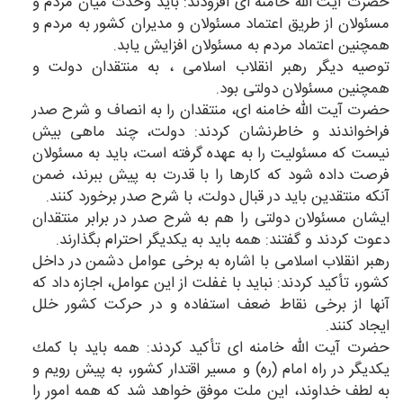
حضرت آیت الله خامنه ای افزودند: باید وحدت میان مردم و
مسئولان از طریق اعتماد مسئولان و مدیران كشور به مردم و
همچنین اعتماد مردم به مسئولان افزایش یابد.
توصیه دیگر رهبر انقلاب اسلامی ، به منتقدان دولت و
همچنین مسئولان دولتی بود.
حضرت آیت الله خامنه ای، منتقدان را به انصاف و شرح صدر
فراخواندند و خاطرنشان كردند: دولت، چند ماهی بیش
نیست كه مسئولیت را به عهده گرفته است، باید به مسئولان
فرصت داده شود كه كارها را با قدرت به پیش ببرند، ضمن
آنكه منتقدین باید در قبال دولت، با شرح صدر برخورد كنند.
ایشان مسئولان دولتی را هم به شرح صدر در برابر منتقدان
دعوت كردند و گفتند: همه باید به یكدیگر احترام بگذارند.
رهبر انقلاب اسلامی با اشاره به برخی عوامل دشمن در داخل
كشور، تأكید كردند: نباید با غفلت از این عوامل، اجازه داد كه
آنها از برخی نقاط ضعف استفاده و در حركت كشور خلل
ایجاد كنند.
حضرت آیت الله خامنه ای تأكید كردند: همه باید با كمك
یكدیگر در راه امام (ره) و مسیر اقتدار كشور، به پیش رویم و
به لطف خداوند، این ملت موفق خواهد شد كه همه امور را