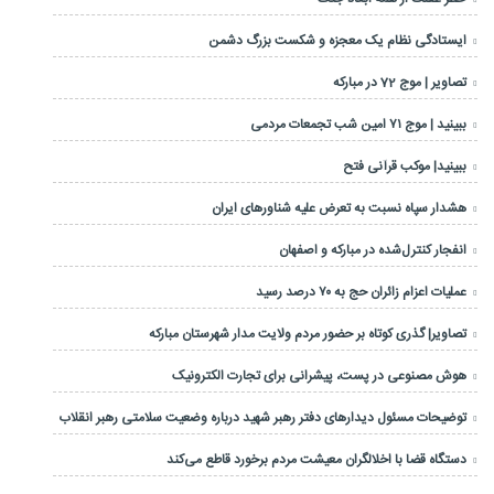
ایستادگی نظام یک معجزه و شکست بزرگ دشمن
تصاویر | موج 72 در مبارکه
ببینید | موج ۷۱ امین شب تجمعات مردمی
ببینید| موکب قرآنی فتح
هشدار سپاه نسبت به تعرض علیه شناورهای ایران
انفجار کنترل‌شده در مبارکه و اصفهان
عملیات اعزام زائران حج به ۷۰ درصد رسید
تصاویر| گذری کوتاه بر حضور مردم ولایت مدار شهرستان مبارکه
هوش مصنوعی در پست، پیشرانی برای تجارت الکترونیک
توضیحات مسئول دیدارهای دفتر رهبر شهید درباره وضعیت سلامتی رهبر انقلاب
دستگاه قضا با اخلالگران معیشت مردم برخورد قاطع می‌کند