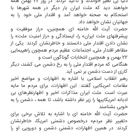
دنیا بی نظیر خواندند و تأكید كردند: در روز 22 بهمن همه
خواهند دید كه ملت ایران بار دیگر در همه شهرها با
استحكام به صحنه خواهد آمد و اقتدار ملی خود را به
جهانیان نشان خواهد داد.
حضرت آیت الله خامنه ای همچنین، «راز موفقیت و
پیشرفتهای ملت ایران» را، ایستادگی و «راز امنیت ملت» را
نشان دادن اقتدار ملی دانستند و خاطرنشان كردند: یكی از
مظاهر اقتدار ملی، اجتماعات عظیم مردم همچون راهپیمایی
22 بهمن و همچنین انتخابات گوناگون است و
هنگامی كه مردم اقتدار ملی را به رخ دشمن می كشند، دیگر
كاری از دست دشمن بر نمی آید.
رهبر انقلاب اسلامی با اشاره به اظهارات و مواضع اخیر
مقامات امریكایی گفتند: این اظهارات، برای مردم ما مایه
عبرت است. ملت ایران مذاكرات اخیر و اظهارنظرهای بی
ادبانه امریكاییها را زیر نظر داشته باشد، تا همه ، دشمن را به
خوبی بشناسند.
حضرت آیت الله خامنه ای با اشاره به تلاش برخی برای
«تغییر نظر مردم» درخصوص دشمنی امریكا، خاطرنشان
كردند: در همین اظهارات، دشمنیِ دشمن و دورویی او را