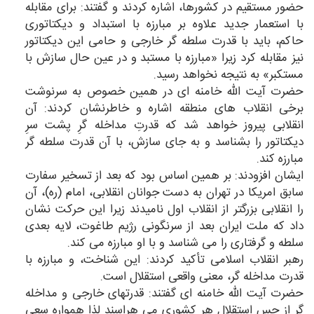
حضور مستقیم در كشورها، اشاره كردند و گفتند: برای مقابله
با استعمار جدید علاوه بر مبارزه با استبداد و دیكتاتوری
حاكم، باید با قدرت سلطه گر خارجی و حامی این دیكتاتور
نیز مقابله كرد زیرا «مبارزه با مستبد و در عین حال سازش با
مستكبر» به نتیجه نخواهد رسید.
حضرت آیت الله خامنه ای در همین خصوص به سرنوشت
برخی انقلاب های منطقه اشاره و خاطرنشان كردند: آن
انقلابی پیروز خواهد شد كه قدرتِ مداخله گرِ پشت سرِ
دیكتاتور را بشناسد و به جای سازش، با آن قدرت سلطه گر
مبارزه كند.
ایشان افزودند: بر همین اساس بود كه بعد از تسخیر سفارت
سابق امریكا در تهران به دست جوانان انقلابی، امام (ره)، آن
را انقلابی بزرگتر از انقلاب اول نامیدند زیرا این حركت نشان
داد كه ملت ایران بعد از سرنگونی رژیم طاغوت، لایه بعدی
سلطه و گرفتاری را می شناسد و با او مبارزه می كند.
رهبر انقلاب اسلامی تأكید كردند: این شناخت، و مبارزه با
قدرت مداخله گر، معنی واقعی استقلال است.
حضرت آیت الله خامنه ای گفتند: قدرتهای خارجی و مداخله
گر از حس استقلال هر كشوری می هراسند لذا همواره سعی