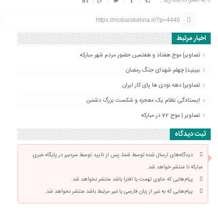
به اشتراک بگذارید :
https://mobarakehna.ir/?p=4440
اخبار مرتبط
تصاویر| موج هفتاد و هفتمین حضور مردم شهر مبارکه
ببینید| چهلم شهدای جنگ رمضان
تصاویر| دهه نودی ها پای کار ایران
ایستادگی نظام یک معجزه و شکست بزرگ دشمن
تصاویر | موج 72 در مبارکه
ثبت دیدگاه
دیدگاه‌های ارسال شده توسط شما، پس از تایید توسط سردبیر در پایگاه خبری
مبارکه نا منتشر خواهد شد.
پیام‌هایی که حاوی تهمت یا افترا باشد منتشر نخواهد شد.
پیام‌هایی که به غیر از زبان فارسی یا غیر مرتبط باشد منتشر نخواهد شد.