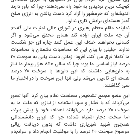
کوچک ترین تردیدی به خود راه نمی‌دهند؛ چرا که باور دارند
اندیشه‌ای که خرمشهر را آزاد کرد دست یافتن به انرژی صلح
آمیز هسته‌ای برایش کاری ندارد.
نماینده مقام معظم رهبری در شورای عالی امنیت ملی گفت:
آن چه ملت ایران اراده کند همان محقق می‌شود و اگر
کسانی بخواهند خلاف این عمل کنند چاره ای جز شکست
ندارند. جلیلی با بیان این که محاسبات دشمنان با محاسبات
ما کاملا فرق می کند، افزود: زمانی دست یابی به سوخت ۲۰
درصد نیاز اساسی ما بود؛ چرا که سالی ۸۵۰ هزار بیمار ما نیاز
به داروهایی داشتند که این داروها با سوخت ۲۰ درصد
هسته ای تامین می‌شد ولی آنها این سوخت را در اختیار ما
نمی گذاشتند.
این عضو مجمع تشخیص مصلحت نظام بیان کرد: آنها تصور
می‌کردند که با فشار و سوء استفاده از نیازی که ملت ما به
سوخت ۲۰ درصد دارد می‌توانند اهداف خود را پیش ببرند،
اما سخت دچار اشتباه شدند؛ چرا که ایران دانشمندانی
همچون شهید شهریاری داشت که بدون دریافت ریالی
موضوع سوخت ۲۰ درصد را با موفقیت انجام داد و سرانجام