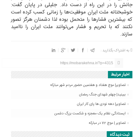
جانش را در این راه از دست داد. جلیلی در پایان گفت:
خوشبختانه ملت ایران موفقیت‌ها را زمانی کسب کرده است
که بیشترین فشارها را متحمل بوده لذا دشمنان هرگز تصور
نکنند که با تحریم و فشار می‌توانند ملت ایران را ناامید
سازند.
به اشتراک بگذارید :
https://mobarakehna.ir/?p=4315
اخبار مرتبط
تصاویر| موج هفتاد و هفتمین حضور مردم شهر مبارکه
ببینید| چهلم شهدای جنگ رمضان
تصاویر| دهه نودی ها پای کار ایران
ایستادگی نظام یک معجزه و شکست بزرگ دشمن
تصاویر | موج 72 در مبارکه
ثبت دیدگاه