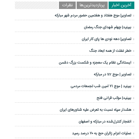
آخرین اخبار
پربازدیدترین‌ها
نظرات
تصاویر| موج هفتاد و هفتمین حضور مردم شهر مبارکه
ببینید| چهلم شهدای جنگ رمضان
تصاویر| دهه نودی ها پای کار ایران
خطر غفلت از همه ابعاد جنگ
ایستادگی نظام یک معجزه و شکست بزرگ دشمن
تصاویر | موج 72 در مبارکه
ببینید | موج ۷۱ امین شب تجمعات مردمی
ببینید| موکب قرآنی فتح
هشدار سپاه نسبت به تعرض علیه شناورهای ایران
انفجار کنترل‌شده در مبارکه و اصفهان
عملیات اعزام زائران حج به ۷۰ درصد رسید