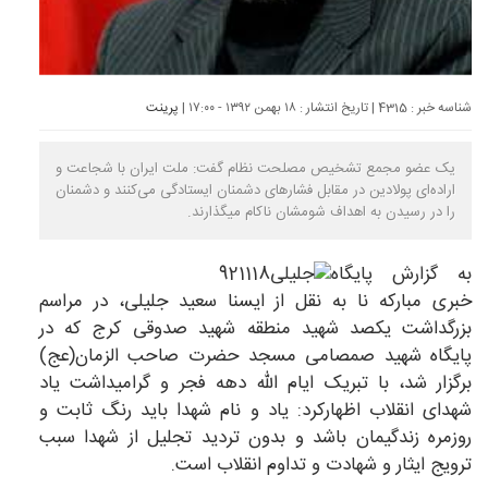
شناسه خبر : 4315 | تاریخ انتشار : ۱۸ بهمن ۱۳۹۲ - ۱۷:۰۰ |
پرینت
یک عضو مجمع تشخیص مصلحت نظام گفت: ملت ایران با شجاعت و
اراده‌ای پولادین در مقابل فشارهای دشمنان ایستادگی می‌کنند و دشمنان
را در رسیدن به اهداف شومشان ناکام می‎گذارند.
به گزارش پایگاه
خبری مبارکه نا به نقل از ایسنا سعید جلیلی، در مراسم
بزرگداشت یکصد شهید منطقه شهید صدوقی کرج که در
پایگاه شهید صمصامی مسجد حضرت صاحب الزمان(عج)
برگزار شد، با تبریک ایام الله دهه فجر و گرامیداشت یاد
شهدای انقلاب اظهارکرد: یاد و نام شهدا باید رنگ ثابت و
روزمره زندگیمان باشد و بدون تردید تجلیل از شهدا سبب
ترویج ایثار و شهادت و تداوم انقلاب است.