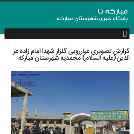
گزارش تصویری غبارروبی گلزار شهدا امام زاده عز
الدین(علیه السلام) محمدیه شهرستان مبارکه