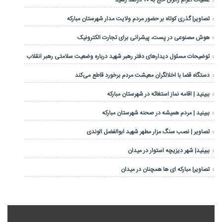
عملیات اعزام زائران حج به ۷۰ درصد رسید
تصاویر| گذری کوتاه بر حضور مردم ولایت مدار شهرستان مبارکه
هوش مصنوعی در پست، پیشرانی برای تجارت الکترونیک
توضیحات مسئول دیدارهای دفتر رهبر شهید درباره وضعیت سلامتی رهبر انقلاب
دستگاه قضا با اخلالگران معیشت مردم برخورد قاطع می‌کند
ببینید | اقامه نماز استغاثه در شهرستان مبارکه
ببینید | مردم همیشه در صحنه شهرستان مبارکه
تصاویر | نصب سنگ مزار مطهر شهید ابوالفضل الوندی
ببینید| شهر دیزیچه استوار در میدان
تصاویر| مبارکه ای ها همچنان در میدان