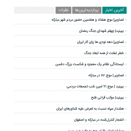
آخرین اخبار
پربازدیدترین‌ها
نظرات
تصاویر| موج هفتاد و هفتمین حضور مردم شهر مبارکه
ببینید| چهلم شهدای جنگ رمضان
تصاویر| دهه نودی ها پای کار ایران
خطر غفلت از همه ابعاد جنگ
ایستادگی نظام یک معجزه و شکست بزرگ دشمن
تصاویر | موج 72 در مبارکه
ببینید | موج ۷۱ امین شب تجمعات مردمی
ببینید| موکب قرآنی فتح
هشدار سپاه نسبت به تعرض علیه شناورهای ایران
انفجار کنترل‌شده در مبارکه و اصفهان