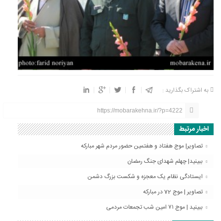
به اشتراک بگذارید :
https://mobarakehna.ir/?p=4222
اخبار مرتبط
تصاویر| موج هفتاد و هفتمین حضور مردم شهر مبارکه
ببینید| چهلم شهدای جنگ رمضان
ایستادگی نظام یک معجزه و شکست بزرگ دشمن
تصاویر | موج 72 در مبارکه
ببینید | موج ۷۱ امین شب تجمعات مردمی