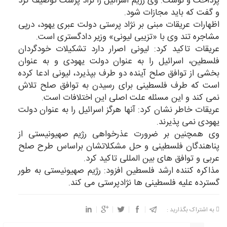
پرداخت و نوشت: وی رژیم اسرائیل را نژاد پرست توصیف کرد
و گفت که باید مجازات شود.
اظهارات عریقات مبنی بر نژاد پرستی دولت عبری یهود، درپی
مشاجره تند وی با «تزیبی لیونی» وزیر دادگستری است.
عریقات تاکید کرد: لیونی اصرار دارد تشکیلات خودگردان
فلسطین، اسرائیل را به عنوان دولت یهودی و به عنوان
بخشی از توافق صلح آینده دو طرف بپذیرد، لیونی ادعا کرده
است که طرف فلسطینی برای رسیدن به توافق صلح تلاش
نمی کند و این مسئله علت اصلی این اختلافات است.
عریقات خاطر نشان کرد: آنها هرگز اسرائیل را به عنوان دولت
یهودی نمی پذیرند.
وی همچنین بر ضرورت عذرخواهی رژیم صهیونیستی از
پناهندگان فلسطینی و حل مشکلاتشان براساس طرح صلح
عربی و توافق های بین المللی تاکید کرد.
مذاکره کننده ارشد فلسطین افزود: رژیم صهیونیستی به طور
گسترده علیه فلسطینی ها نژادپرستی می کند.
به اشتراک بگذارید :