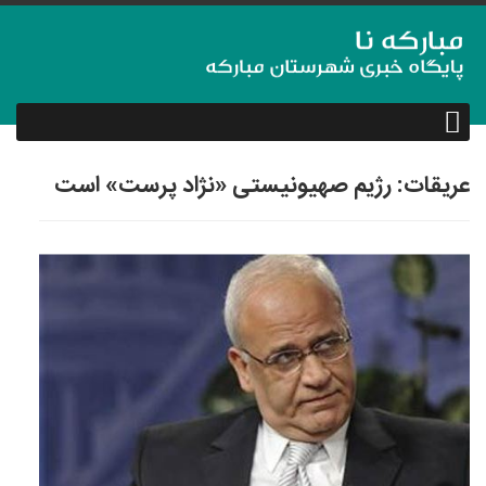
عریقات: رژیم صهیونیستی «نژاد پرست» است