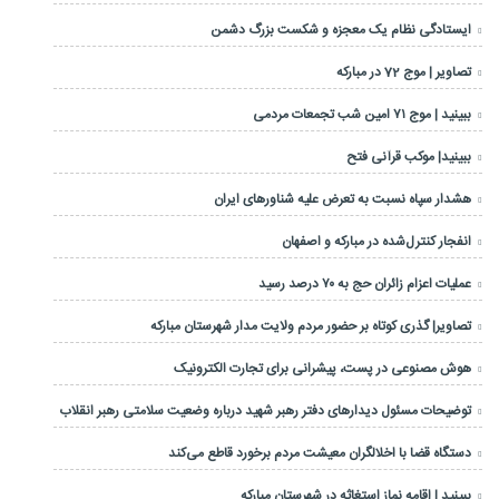
ایستادگی نظام یک معجزه و شکست بزرگ دشمن
تصاویر | موج 72 در مبارکه
ببینید | موج ۷۱ امین شب تجمعات مردمی
ببینید| موکب قرآنی فتح
هشدار سپاه نسبت به تعرض علیه شناورهای ایران
انفجار کنترل‌شده در مبارکه و اصفهان
عملیات اعزام زائران حج به ۷۰ درصد رسید
تصاویر| گذری کوتاه بر حضور مردم ولایت مدار شهرستان مبارکه
هوش مصنوعی در پست، پیشرانی برای تجارت الکترونیک
توضیحات مسئول دیدارهای دفتر رهبر شهید درباره وضعیت سلامتی رهبر انقلاب
دستگاه قضا با اخلالگران معیشت مردم برخورد قاطع می‌کند
ببینید | اقامه نماز استغاثه در شهرستان مبارکه