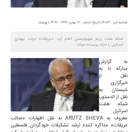
شناسه خبر : 4076 | تاریخ انتشار : ۱۷ بهمن ۱۳۹۲ - ۱۳:۳۰ |
پرینت
شبکه هفت رژیم صهیونیستی اعلام کرد: «عریقات» دولت یهودی
اسرائیل را «نژاد پرست» خواند.
به گزارش
مبارکه نا به
نقل از
خبرگزاری
شبستان به
نقل از الدستور،
شبکه هفت
اسرائیل
معروف به ARUTZ SHEVA به نقل اظهارات «صائب
عریقات» مذاکره کننده ارشد تشکیلات خودگردان فلسطین