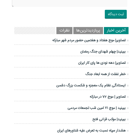
آخرین اخبار
پربازدیدترین‌ها
نظرات
تصاویر| موج هفتاد و هفتمین حضور مردم شهر مبارکه
ببینید| چهلم شهدای جنگ رمضان
تصاویر| دهه نودی ها پای کار ایران
خطر غفلت از همه ابعاد جنگ
ایستادگی نظام یک معجزه و شکست بزرگ دشمن
تصاویر | موج 72 در مبارکه
ببینید | موج ۷۱ امین شب تجمعات مردمی
ببینید| موکب قرآنی فتح
هشدار سپاه نسبت به تعرض علیه شناورهای ایران