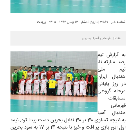
شناسه خبر : 3560 | تاریخ انتشار : ۱۳ بهمن ۱۳۹۲ - ۲۳:۰۰ |
پرینت
هندبال قهرمانی آسیا- بحرین
به گزارش تیم
رصد
مبارکه نا
،
تیم ملی
هندبال ایران
در روز پایانی
مرحله گروهی
مسابقات
قهرمانی
هندبال آسیا
به نتیجه تساوی 30 بر 30 نقابل بحرین دست پیدا کرد. نیمه
اول این بازی پر افت و خیز با نتیجه 14 بر 17 به سود بحرین