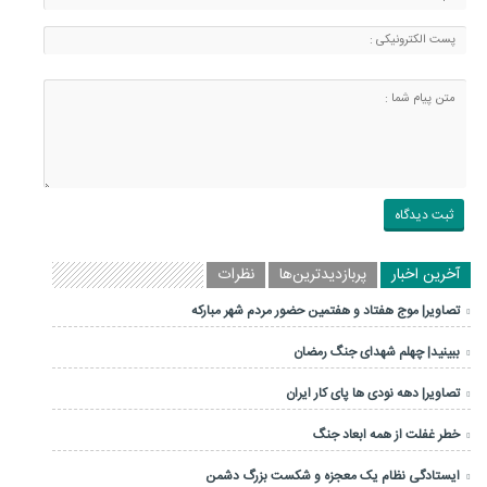
آخرین اخبار
پربازدیدترین‌ها
نظرات
تصاویر| موج هفتاد و هفتمین حضور مردم شهر مبارکه
ببینید| چهلم شهدای جنگ رمضان
تصاویر| دهه نودی ها پای کار ایران
خطر غفلت از همه ابعاد جنگ
ایستادگی نظام یک معجزه و شکست بزرگ دشمن