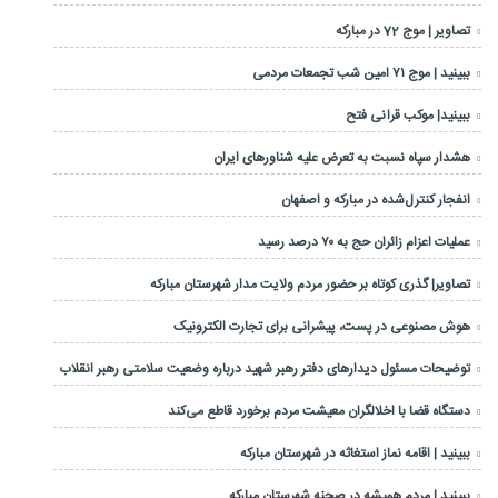
تصاویر | موج 72 در مبارکه
ببینید | موج ۷۱ امین شب تجمعات مردمی
ببینید| موکب قرآنی فتح
هشدار سپاه نسبت به تعرض علیه شناورهای ایران
انفجار کنترل‌شده در مبارکه و اصفهان
عملیات اعزام زائران حج به ۷۰ درصد رسید
تصاویر| گذری کوتاه بر حضور مردم ولایت مدار شهرستان مبارکه
هوش مصنوعی در پست، پیشرانی برای تجارت الکترونیک
توضیحات مسئول دیدارهای دفتر رهبر شهید درباره وضعیت سلامتی رهبر انقلاب
دستگاه قضا با اخلالگران معیشت مردم برخورد قاطع می‌کند
ببینید | اقامه نماز استغاثه در شهرستان مبارکه
ببینید | مردم همیشه در صحنه شهرستان مبارکه