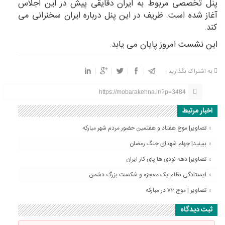
پنل تخصصی مربوط به ایران دقایقی پیش در این اجلاس
آغاز شده است. ظریف در این پنل درباره ایران سخنرانی می
کند.
این نشست امروز پایان می یابد.
به اشتراک بگذارید :
https://mobarakehna.ir/?p=3484
اخبار مرتبط
تصاویر| موج هفتاد و هفتمین حضور مردم شهر مبارکه
ببینید| چهلم شهدای جنگ رمضان
تصاویر| دهه نودی ها پای کار ایران
ایستادگی نظام یک معجزه و شکست بزرگ دشمن
تصاویر | موج 72 در مبارکه
ثبت دیدگاه