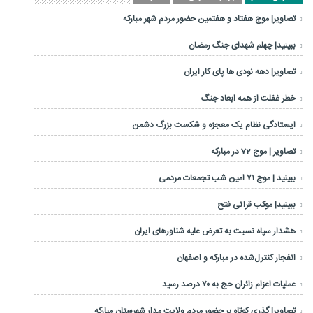
تصاویر| موج هفتاد و هفتمین حضور مردم شهر مبارکه
ببینید| چهلم شهدای جنگ رمضان
تصاویر| دهه نودی ها پای کار ایران
خطر غفلت از همه ابعاد جنگ
ایستادگی نظام یک معجزه و شکست بزرگ دشمن
تصاویر | موج 72 در مبارکه
ببینید | موج ۷۱ امین شب تجمعات مردمی
ببینید| موکب قرآنی فتح
هشدار سپاه نسبت به تعرض علیه شناورهای ایران
انفجار کنترل‌شده در مبارکه و اصفهان
عملیات اعزام زائران حج به ۷۰ درصد رسید
تصاویر| گذری کوتاه بر حضور مردم ولایت مدار شهرستان مبارکه