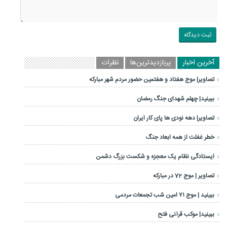
آخرین اخبار
پربازدیدترین‌ها
نظرات
تصاویر| موج هفتاد و هفتمین حضور مردم شهر مبارکه
ببینید| چهلم شهدای جنگ رمضان
تصاویر| دهه نودی ها پای کار ایران
خطر غفلت از همه ابعاد جنگ
ایستادگی نظام یک معجزه و شکست بزرگ دشمن
تصاویر | موج 72 در مبارکه
ببینید | موج ۷۱ امین شب تجمعات مردمی
ببینید| موکب قرآنی فتح