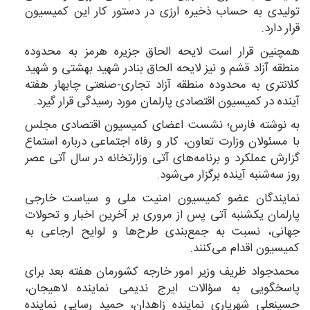
تولیدی به حساب ذخیره ارزی در دستور کار این کمیسیون
قرار دارد.
همچنین قرار است لایحه الحاق جزیره هرمز به محدوده
منطقه آزاد قشم و نیز لایحه الحاق بنادر شهید بهشتی و شهید
کلانتری به محدوده منطقه آزاد تجاری-صنعتی چابهار هفته
آینده در کمیسیون اقتصادی پارلمان مورد رسیدگی قرار گیرد.
به نوشته فارس؛ نشست اعضای کمیسیون اقتصادی مجلس
با مسئولان وزارت تعاون، کار و رفاه اجتماعی درباره استماع
گزارش عملکرد و برنامه‌های آتی وزارتخانه در سال آتی عصر
روز سه‌شنبه آینده برگزار می‌شود.
نمایندگان عضو کمیسیون امنیت ملی و سیاست خارجی
پارلمان یکشنبه آتی پس از مروری بر آخرین اخبار و تحولات
جهانی، نسبت به جمع‌بندی طرح‌ها و لوایح ارجاعی به
کمیسیون اقدام می‌کنند.
محمدجواد ظریف وزیر امور خارجه کشورمان هفته بعد برای
پاسخگویی به سؤالات ایرج ندیمی نماینده لاهیجان،
حسینعلی شهریاری نماینده زاهدان، حمید رسایی نماینده