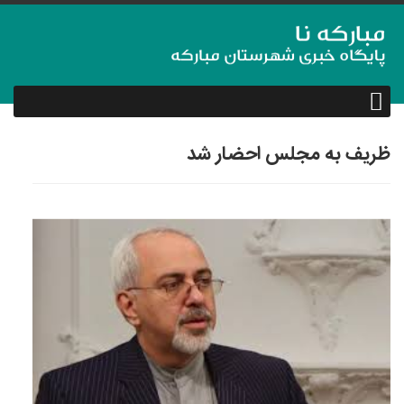
ظریف به مجلس احضار شد