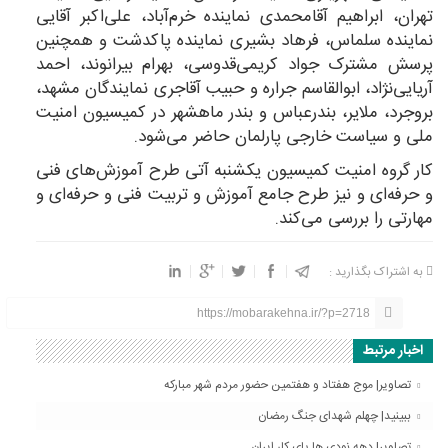
تهران، ابراهیم آقامحمدی نماینده خرم‌آباد، علی‌اکبر آقایی
نماینده سلماس، فرهاد بشیری نماینده پاکدشت و همچنین
پرسش مشترک جواد کریمی‌قدوسی، بهرام بیرانوند، احمد
آریایی‌نژاد، ابوالقاسم جراره و حبیب آقاجری نمایندگان مشهد،
بروجرد، ملایر، بندرعباس و بندر ماهشهر در کمیسیون امنیت
ملی و سیاست خارجی پارلمان حاضر می‌شود.
کار گروه امنیت کمیسیون یکشنبه آتی طرح آموزش‌های فنی
و حرفه‌ای و نیز طرح جامع آموزش و تربیت فنی و حرفه‌ای و
مهارتی را بررسی می‌کند.
به اشتراک بگذارید :
https://mobarakehna.ir/?p=2718
اخبار مرتبط
تصاویر| موج هفتاد و هفتمین حضور مردم شهر مبارکه
ببینید| چهلم شهدای جنگ رمضان
تصاویر| دهه نودی ها پای کار ایران