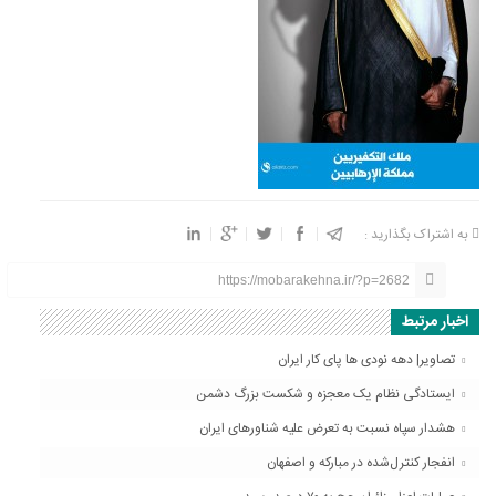
به اشتراک بگذارید :
https://mobarakehna.ir/?p=2682
اخبار مرتبط
تصاویر| دهه نودی ها پای کار ایران
ایستادگی نظام یک معجزه و شکست بزرگ دشمن
هشدار سپاه نسبت به تعرض علیه شناورهای ایران
انفجار کنترل‌شده در مبارکه و اصفهان