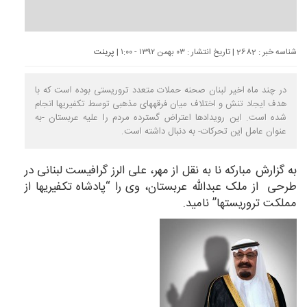
شناسه خبر : 2682 | تاریخ انتشار : ۰۳ بهمن ۱۳۹۲ - ۱:۰۰ |
پرینت
در چند ماه اخیر لبنان صحنه حملات متعدد تروریستی بوده است که با
هدف ایجاد تنش و اختلاف میان فرقه‎های مذهبی توسط تکفیری‎ها انجام
شده است. این رویدادها اعتراض گسترده مردم را علیه عربستان -به
عنوان عامل این تحرکات- به دنبال داشته است.
به گزارش
مبارکه نا
به نقل از مهر، علی الرز گرافیست لبنانی در
طرحی از ملک عبدالله عربستان، وی را “پادشاه تکفیری‎ها از
مملکت تروریست‎ها” نامید.