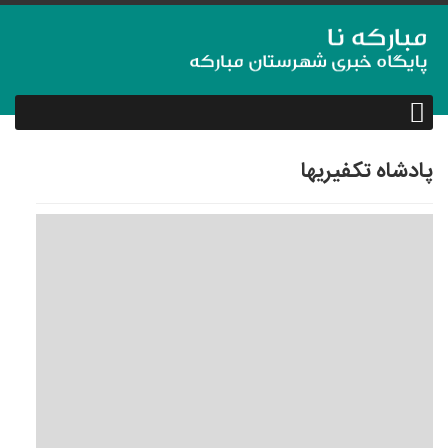
پادشاه تکفیری‎ها