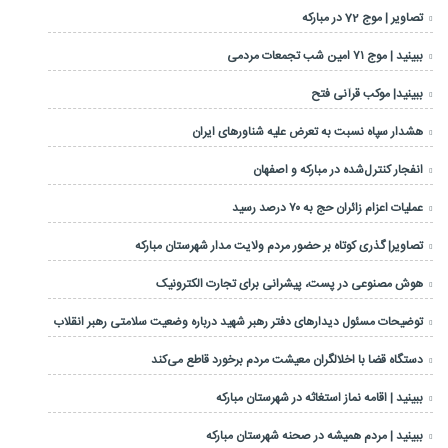
تصاویر | موج 72 در مبارکه
ببینید | موج ۷۱ امین شب تجمعات مردمی
ببینید| موکب قرآنی فتح
هشدار سپاه نسبت به تعرض علیه شناورهای ایران
انفجار کنترل‌شده در مبارکه و اصفهان
عملیات اعزام زائران حج به ۷۰ درصد رسید
تصاویر| گذری کوتاه بر حضور مردم ولایت مدار شهرستان مبارکه
هوش مصنوعی در پست، پیشرانی برای تجارت الکترونیک
توضیحات مسئول دیدارهای دفتر رهبر شهید درباره وضعیت سلامتی رهبر انقلاب
دستگاه قضا با اخلالگران معیشت مردم برخورد قاطع می‌کند
ببینید | اقامه نماز استغاثه در شهرستان مبارکه
ببینید | مردم همیشه در صحنه شهرستان مبارکه