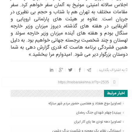
اجلاس سالانه امنیتی مونیخ به آلمان سفر خواهم کرد. سفر
مقامات مختلف به تهران هم با شتاب و حجم بی نظیری در
جریان است. علاوه بر هیئت های پارلمانی اروپایی و
آفریقایی در هفته های گذشته، دیروز میزبان وزیر خارجه
سنگال بودم و هفته های آینده میزبان وزیر خارجه سوئد و
لهستان و چند شخصیت برجسته جهانی خواهیم بود. به دلیل
همین فشردگی برنامه هاست که قدری گزارش دهی به شما
دوستان بزرگوار دیر می شود. امیدوارم مرا ببخشید.»
به اشتراک بگذارید :
https://mobarakehna.ir/?p=2535
اخبار مرتبط
تصاویر| موج هفتاد و هفتمین حضور مردم شهر مبارکه
ببینید| چهلم شهدای جنگ رمضان
تصاویر| دهه نودی ها پای کار ایران
ایستادگی نظام یک معجزه و شکست بزرگ دشمن