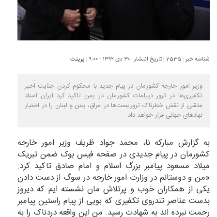
شناسه خبر : 2535 | تاریخ انتشار : ۳۰ دی ۱۳۹۲ - ۹:۰۰ |
پرینت
وزیر امور خارجه کشورمان در پیام جدید با محکوم کردن جنایت اخیر
تکفیری‌ها در ترور دیپلمات کشورمان در یمن تاکید کرد ایران اسناد
متقنی از نقش خطرناک تروریست‌ها در عراق، یمن و لبنان را در اختیار
نهادهای جهانی قرار خواهد داد.
به گزارش
مبارکه نا
، محمد جواد ظریف وزیر امور خارجه
کشورمان در پیام جدیدی در صفحه فیس بوک ضمن تبریک
میلاد مسعود پیامبر بزرگ اسلام و امام صادق تاکید کرد:
«من و دوستانم در وزارت امور خارجه در سوگ از دست دادن
یکی از همکاران خوب و پرتلاش مان نشسته ایم که دیروز
بدست عناصر تندروی تکفیری که بویی از پیام راستین پیامبر
رحمت نبرده اند به شهادت رسید. من این واقعه دردناک را به