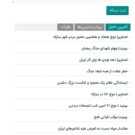
آخرین اخبار
پربازدیدترین‌ها
نظرات
تصاویر| موج هفتاد و هفتمین حضور مردم شهر مبارکه
ببینید| چهلم شهدای جنگ رمضان
تصاویر| دهه نودی ها پای کار ایران
خطر غفلت از همه ابعاد جنگ
ایستادگی نظام یک معجزه و شکست بزرگ دشمن
تصاویر | موج 72 در مبارکه
ببینید | موج ۷۱ امین شب تجمعات مردمی
ببینید| موکب قرآنی فتح
هشدار سپاه نسبت به تعرض علیه شناورهای ایران