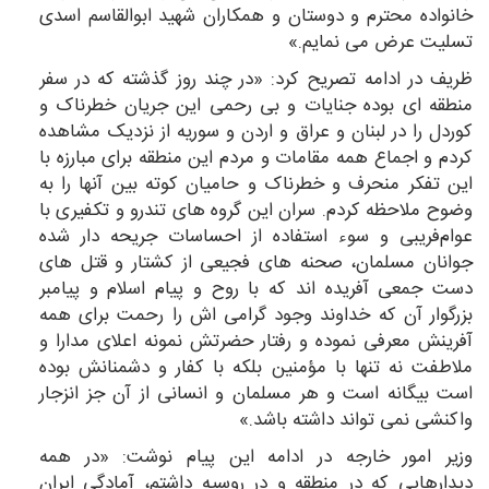
خانواده محترم و دوستان و همکاران شهید ابوالقاسم اسدی
تسلیت عرض می نمایم.»
ظریف در ادامه تصریح کرد: «در چند روز گذشته که در سفر
منطقه ای بوده جنایات و بی رحمی این جریان خطرناک و
کوردل را در لبنان و عراق و اردن و سوریه از نزدیک مشاهده
کردم و اجماع همه مقامات و مردم این منطقه برای مبارزه با
این تفکر منحرف و خطرناک و حامیان کوته بین آنها را به
وضوح ملاحظه کردم. سران این گروه های تندرو و تکفیری با
عوام‌فریبی و سوء استفاده از احساسات جریحه دار شده
جوانان مسلمان، صحنه های فجیعی از کشتار و قتل های
دست جمعی آفریده اند که با روح و پیام اسلام و پیامبر
بزرگوار آن که خداوند وجود گرامی اش را رحمت برای همه
آفرینش معرفی نموده و رفتار حضرتش نمونه اعلای مدارا و
ملاطفت نه تنها با مؤمنین بلکه با کفار و دشمنانش بوده
است بیگانه است و هر مسلمان و انسانی از آن جز انزجار
واکنشی نمی تواند داشته باشد.»
وزیر امور خارجه در ادامه این پیام نوشت: «در همه
دیدارهایی که در منطقه و در روسیه داشتم، آمادگی ایران