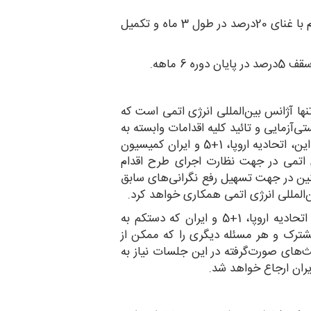
• تکمیل رقیق‌سازی نیمی از ذخایر هگزافلوراید اورانیوم با غنای 20درصد در طول 3 ماه و تکمیل
6 ماهه.
نها آژانس بین‌المللی انرژی اتمی است که
ی‌آزمایی و تائید کلیه اقدامات وابسته به
(مسائل) هسته‌ای را بر عهده خواهد داشت. علاوه بر این، اتحادیه اروپا، 1+5 و ایران کمیسیون
ی اتمی در جهت نظارت اجرای طرح اقدام
ن در جهت تسهیل رفع نگرانی‌های سابق
ن‌المللی انرژی اتمی همکاری خواهد کرد.
کمیسیون مشترک متشکل خواهد بود از کارشناسان اتحادیه اروپا، 1+5 و ایران که دستکم به
شترک و هر مسئله دیگری را که ممکن از
های صورت‌گرفته در این جلسات نیاز به