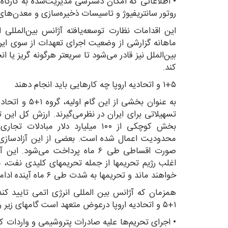
• اطلاعاتی که امکان دسترسی مدیریت‌شده به کارگاه‌ها
روتور سانتریفیوژ و تاسیسات ذخیره‌سازی و معدن‌های 
این اقدامات نظارت توسعه‌یافته آژانس بین‌المللی 
ماهانه گزارشی از وضعیت اجرای تعهدات از سوی ایر
بین‌الملل نیز قادر می‌شود تا سریعتر هرگونه گریز یا 
کند.
۱+۵ و اتحادیه اروپا چه کارهایی باید انجام دهند
به عنوان بخشی ا
بخش کوچکی از ۱۰۰ میلیارد دلار مب
محدودیت اعمال شده است. بعضی از این آزادسازی از
صورت اقساطی طی ۶ ماه پرداخت می‌شو
اغلب رژیم تحریمها از جمله تحریمهای کلیدی نفت،
خواهند ماند و تحریمها به شدت طی ۶ ماه آینده ادامه خواهد یافت.
همزمان که آژانس بین المللی انرژی اتمی تایید کند 
۱+۵ و اتحادیه اروپا درعوض متعهد است گامهای زیر را در روز اول توافق اجرا کند؛
• اجرای تحریم‌ها علیه صادرات پتروشیمی و واردات ک