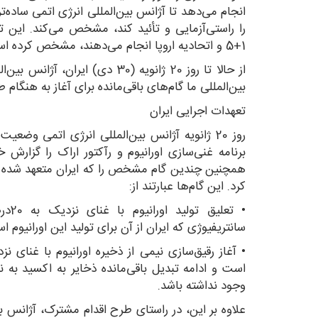
انجام می‌دهد تا آژانس‌ بین‌المللی انرژی اتمی ساده‌ت
را راستی‌آزمایی و تأئید کند، مشخص می‌کند. این 
1+5 و اتحادیه اروپا انجام می‌دهند، مشخص کرده است.
از حالا تا روز 20 ژانویه (30 دی) ا
بین‌المللی ما گام‌های باقی‌مانده برای آغاز به هنگا
تعهدات اجرایی ایران
روز 20 ژانویه آژانس بین‌المللی انرژی اتمی وض
برنامه غنی‌سازی اورانیوم و رآکتور اراک را گزارش 
همچنین چندین گام مشخص را که ایران متعهد شده در ی
کرد. این گام‌ها عبارتند از:
• تعل
سانتریفیوژی که ایران از آن برای تولید این اورانیوم اس
است و ادامه تبدیل باقی‌مانده ذخایر به اکسید به 
وجود نداشته باشد.
علاوه بر این، در راستای طرح اقدام مشترک، آژانس بی