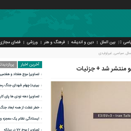
اسی
بین الملل
دین و اندیشه
فرهنگ و هنر
ورزشی
فضای مجازی
ملل
,
سیاسی
,
غیرتولیدی
آخرین اخبار
پربازدیدتر
نو منتشر شد + جزئیات
تصاویر| موج هفتاد و هفتمین
ببینید| چهلم شهدای جنگ رم
تصاویر| دهه نودی ها پای کار 
خطر غفلت از همه ابعاد جنگ
ایستادگی نظام یک معجزه 
تصاویر | موج 72 در مبارکه