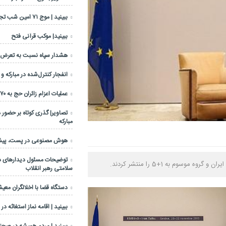
ببینید | موج ۷۱ امین شب تجمعات مردمی
ببینید| موکب قرآنی فتح
هشدار سپاه نسبت به تعرض عل
انفجار کنترل‌شده در مبارکه و
عملیات اعزام زائران حج به ۷۰ درصد رسید
تصاویر| گذری کوتاه بر حضور 
مبارکه
هوش مصنوعی در پست، پیشرا
توضیحات مسئول دیدارهای دف
وسوم به 1+5 را منتشر کردند.
سلامتی رهبر انقلاب
دستگاه قضا با اخلالگران معی
ببینید | اقامه نماز استغاثه در