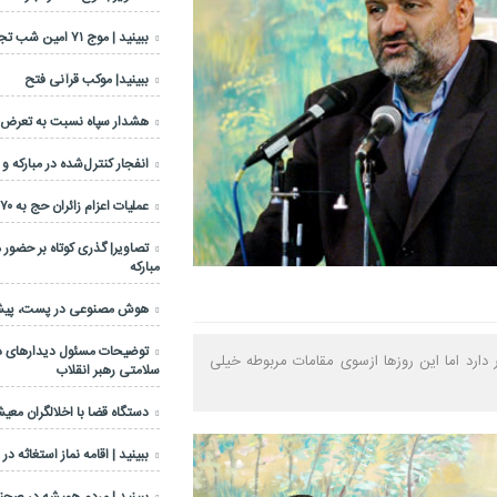
ببینید | موج ۷۱ امین شب تجمعات مردمی
ببینید| موکب قرآنی فتح
هشدار سپاه نسبت به تعرض عل
انفجار کنترل‌شده در مبارکه و
عملیات اعزام زائران حج به ۷۰ درصد رسید
تصاویر| گذری کوتاه بر حضور 
مبارکه
هوش مصنوعی در پست، پیشرا
توضیحات مسئول دیدارهای دف
 دارد اما این روزها ازسوی مقامات مربوطه خیلی
سلامتی رهبر انقلاب
دستگاه قضا با اخلالگران معی
ببینید | اقامه نماز استغاثه در