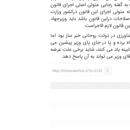
 گفته رجایی متولی اصلی اجرای قانون
 متولی اجرای این قانون درکشور وزارت
احات دراین قانون باشد باید وزیرجهاد
ن قانون لازم الاجراست.
ورزی در دولت روحانی خبر ساز بود اما
 برده و پا در جای پای وزیر پیشین می
ابینه یاد می کنند، شاید برخی علت عرضه
قای وزیر می تواند به آن پاسخ دهد.
https://mobarakehna.ir/?p=2135