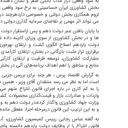
به سود واقعی دراز مدت بانکی صفر و نشان دهند
بخش کشاورزی ایران حساسیتی به نرخ سود واقعی سپر
لزوم همکاری بخش دولتی و خصوصی داردهرچند در ن
می تواند اثر مهمی بر تقاضای سرمایه گذاری دولتی دا
با پایان یافتن عمر دولت دهم و پس ازاستقرار دولت 
ها و در بخش کشاورزی از سوی وزرای کابینه داده 
دولت یازدهم اصلاح الگوی کشت و ارتقای بهره‏‌ور
برقراری تراز مثبت بازرگانی در بخش، ارتقای کارآم
مشارکت کشاورزان، توسعه ظرفیت و ارتقای کارآیی ن
منابع و مناطق را اهم اهداف برنامه‌های آتی در بخش
به گزارش اقتصاد پرس ، هر چند برای بررسی جزیی ع
است اما به نظر می رسد منتقدان آقای وزیر ، همین ف
را به کم کاری در باره اجرای قانون انتزاع متهم م
واردات و صادرات، بازار و قیمت‌گذاری محصولات کشاو
وزارت جهاد کشاورزی واگذار کرده،در دولت دهم به 
و به این ترتیب این قانون درمرحله اجرا، معطل مانده 
به گفته عباس رجایی رییس کمیسیون کشاورزی، آ
قانون انتزاع را از وظایف دولت یازدهم دانسته وا