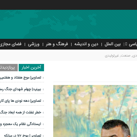
اسی
بین الملل
دین و اندیشه
فرهنگ و هنر
ورزشی
فضای مجازی
دی
,
صنعت
,
غیرتولیدی
آخرین اخبار
پربازدیدتر
تصاویر| موج هفتاد و هفتمین
ببینید| چهلم شهدای جنگ رم
تصاویر| دهه نودی ها پای کار 
خطر غفلت از همه ابعاد جنگ
ایستادگی نظام یک معجزه 
تصاویر | موج 72 در مبارکه