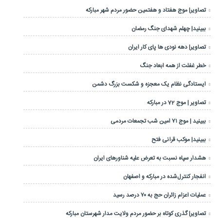
تصاویر| موج هفتاد و هفتمین حضور مردم شهر مبارکه
ببینید| چهلم شهدای جنگ رمضان
تصاویر| دهه نودی ها پای کار ایران
خطر غفلت از همه ابعاد جنگ
ایستادگی نظام یک معجزه و شکست بزرگ دشمن
تصاویر | موج 72 در مبارکه
ببینید | موج ۷۱ امین شب تجمعات مردمی
ببینید| موکب قرآنی فتح
هشدار سپاه نسبت به تعرض علیه شناورهای ایران
انفجار کنترل‌شده در مبارکه و اصفهان
عملیات اعزام زائران حج به ۷۰ درصد رسید
تصاویر| گذری کوتاه بر حضور مردم ولایت مدار شهرستان مبارکه