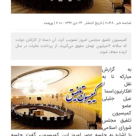
شناسه خبر : 2048 | تاریخ انتشار : ۲۴ دی ۱۳۹۲ - ۷:۰۰ |
پرینت
کمیسیون تلفیق مجلس امروز تصویب کرد، آن دسته از کارکنان دولت
که سالانه ۱۲میلیون تومان حقوق می‌گیرند، از پرداخت مالیات در سال
آینده معاف شوند.
به گزارش
مبارکه نا
به
نقل از
افکارنیوز،اسما
عیل جلیلی
عضو
کمیسیون
تلفیق مجلس
شورای اسلامی
با اشاره به جلسه عصر امروز این کمیسیون، گفت: جلسه