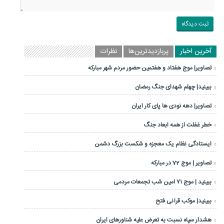
آخرین اخبار
پربازدیدترین‌ها
نظرات
تصاویر| موج هفتاد و هفتمین حضور مردم شهر مبارکه
ببینید| چهلم شهدای جنگ رمضان
تصاویر| دهه نودی ها پای کار ایران
خطر غفلت از همه ابعاد جنگ
ایستادگی نظام یک معجزه و شکست بزرگ دشمن
تصاویر | موج 72 در مبارکه
ببینید | موج ۷۱ امین شب تجمعات مردمی
ببینید| موکب قرآنی فتح
هشدار سپاه نسبت به تعرض علیه شناورهای ایران