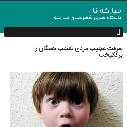
سرقت عجیب مردی تعجب همگان را
برانگیخت