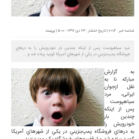
شناسه خبر : 2016 | تاریخ انتشار : ۲۳ دی ۱۳۹۲ - ۵:۰۰ |
پرینت
مرد سياهپوست پس از اينکه چندين بار خودرو‌يش را به در‌هاي
فروشگاه پمپ‌بنزيني در يکي از شهر‌هاي آمريکا کوبيد پياده شد و …
به گزارش
مبارکه نا
به
نقل ازجوان
ایرانی، مرد
سياهپوست
پس از اينکه
چندين بار
خودرو‌يش را
به در‌هاي فروشگاه پمپ‌بنزيني در يکي از شهر‌هاي آمريکا