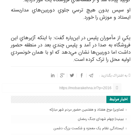
کوبيد پياده شد و از قفسه‌هاي فروشگاه يک موز دزديد.
او سپس بدون هيچ ترسي جلوي دوربين‌هاي مداربسته
ايستاد و موزش را خورد.
يکي از مأموران پليس در اين‌باره گفت: با اينکه آژير‌هاي اين
فروشگاه به صدا در آمد و پليس چندي بعد در منطقه حضور
داشت اما دوربين‌ها نشان مي‌دهد که او با همان خونسردي
اوليه محل را ترک کرده است.
به اشتراک بگذارید :
https://mobarakehna.ir/?p=2016
اخبار مرتبط
تصاویر| موج هفتاد و هفتمین حضور مردم شهر مبارکه
ببینید| چهلم شهدای جنگ رمضان
ایستادگی نظام یک معجزه و شکست بزرگ دشمن