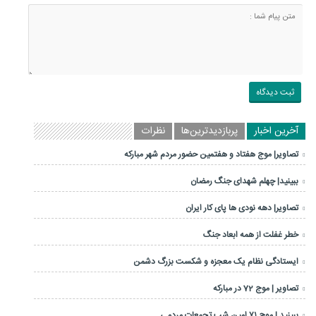
آخرین اخبار
پربازدیدترین‌ها
نظرات
تصاویر| موج هفتاد و هفتمین حضور مردم شهر مبارکه
ببینید| چهلم شهدای جنگ رمضان
تصاویر| دهه نودی ها پای کار ایران
خطر غفلت از همه ابعاد جنگ
ایستادگی نظام یک معجزه و شکست بزرگ دشمن
تصاویر | موج 72 در مبارکه
ببینید | موج ۷۱ امین شب تجمعات مردمی