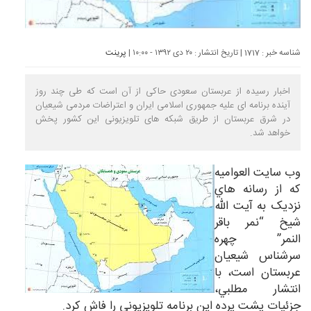
شناسه خبر : 1717 | تاریخ انتشار : ۲۰ دی ۱۳۹۲ - ۱۰:۰۰ |
پرینت
اخبار رسیده از عربستان سعودی حاکی از آن است که طی چند روز
آینده برنامه ای علیه جمهوری اسلامی ایران و اعتراضات مردمی شیعیان
در شرق عربستان از طریق شبکه های تلویزیونی این کشور پخش
خواهد شد.
وب سايت العواميه
که از رسانه هاي
نزديک به آيت الله
شيخ “نمر باقر
النمر”‌ چهره
سرشناس شيعيان
عربستان است، با
انتشار مطلبي،
جزئيات پشت پرده اين برنامه تلويزيوني را فاش کرد.