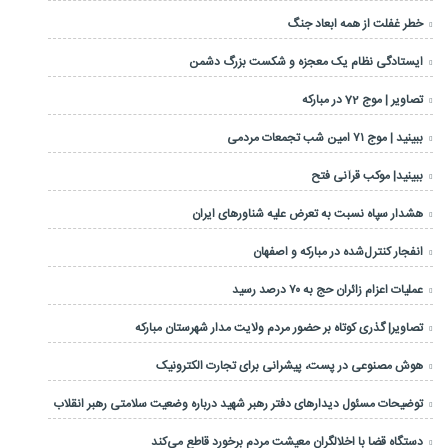
خطر غفلت از همه ابعاد جنگ
ایستادگی نظام یک معجزه و شکست بزرگ دشمن
تصاویر | موج 72 در مبارکه
ببینید | موج ۷۱ امین شب تجمعات مردمی
ببینید| موکب قرآنی فتح
هشدار سپاه نسبت به تعرض علیه شناورهای ایران
انفجار کنترل‌شده در مبارکه و اصفهان
عملیات اعزام زائران حج به ۷۰ درصد رسید
تصاویر| گذری کوتاه بر حضور مردم ولایت مدار شهرستان مبارکه
هوش مصنوعی در پست، پیشرانی برای تجارت الکترونیک
توضیحات مسئول دیدارهای دفتر رهبر شهید درباره وضعیت سلامتی رهبر انقلاب
دستگاه قضا با اخلالگران معیشت مردم برخورد قاطع می‌کند